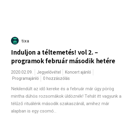
tixa
Induljon a téltemetés! vol 2. –
programok február második hetére
2020.02.09.
Jegyelővétel
Koncert ajánló
Programajánló
0 hozzászólás
Nekilendült az idő kereke és a február már úgy pörög
mintha dühös rozsomákok üldöznék! Tehát itt vagyunk a
télűző rituálénk második szakaszánál, amihez már
alapban is egy csomó...