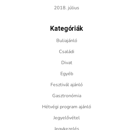
2018. július
Kategóriák
Buliajánló
Családi
Divat
Egyéb
Fesztivál ajánló
Gasztronómia
Hétvégi program ajánló
Jegyelővétel
Jegykezelés