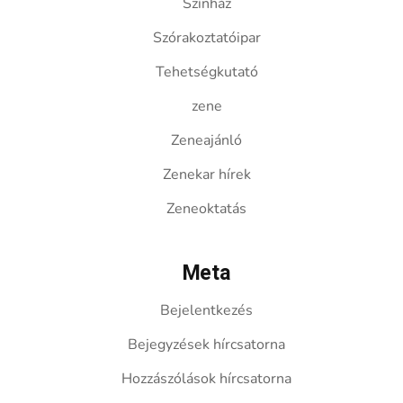
Színház
Szórakoztatóipar
Tehetségkutató
zene
Zeneajánló
Zenekar hírek
Zeneoktatás
Meta
Bejelentkezés
Bejegyzések hírcsatorna
Hozzászólások hírcsatorna