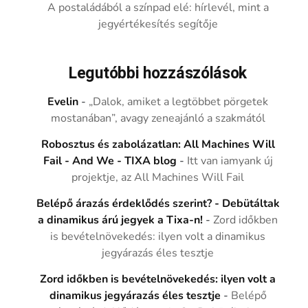
A postaládából a színpad elé: hírlevél, mint a
jegyértékesítés segítője
Legutóbbi hozzászólások
Evelin
-
„Dalok, amiket a legtöbbet pörgetek
mostanában”, avagy zeneajánló a szakmától
Robosztus és zabolázatlan: All Machines Will
Fail - And We - TIXA blog
-
Itt van iamyank új
projektje, az All Machines Will Fail
Belépő árazás érdeklődés szerint? - Debütáltak
a dinamikus árú jegyek a Tixa-n!
-
Zord időkben
is bevételnövekedés: ilyen volt a dinamikus
jegyárazás éles tesztje
Zord időkben is bevételnövekedés: ilyen volt a
dinamikus jegyárazás éles tesztje
-
Belépő