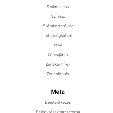
Szakmai cikk
Színház
Szórakoztatóipar
Tehetségkutató
zene
Zeneajánló
Zenekar hírek
Zeneoktatás
Meta
Bejelentkezés
Bejegyzések hírcsatorna