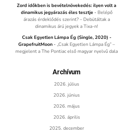
Zord időkben is bevételnövekedés: ilyen volt a
dinamikus jegyárazás éles tesztje
-
Belépő
árazás érdeklődés szerint? – Debütáltak a
dinamikus árú jegyek a Tixa-n!
Csak Egyetlen Lámpa Ég (Single, 2020) -
GrapefruitMoon
-
„Csak Egyetlen Lámpa Ég” –
megjelent a The Pontiac első magyar nyelvű dala
Archívum
2026. július
2026. június
2026. május
2026. április
2025. december