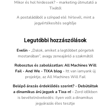
Mikor és hol hirdessek? – marketing útmutató a
Tixától
A postaládából a színpad elé: hírlevél, mint a
jegyértékesítés segítője
Legutóbbi hozzászólások
Evelin
-
„Dalok, amiket a legtöbbet pörgetek
mostanában”, avagy zeneajánló a szakmától
Robosztus és zabolázatlan: All Machines Will
Fail - And We - TIXA blog
-
Itt van iamyank új
projektje, az All Machines Will Fail
Belépő árazás érdeklődés szerint? - Debütáltak
a dinamikus árú jegyek a Tixa-n!
-
Zord időkben
is bevételnövekedés: ilyen volt a dinamikus
jegyárazás éles tesztje