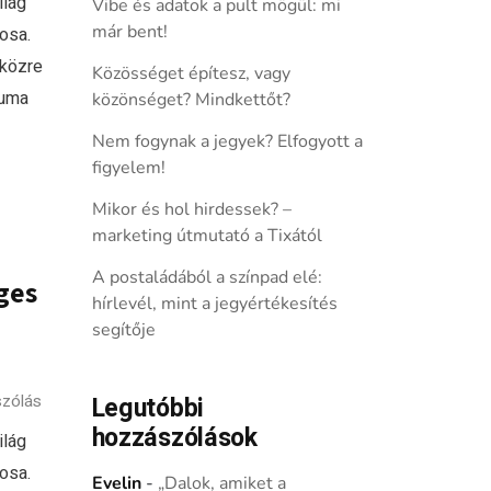
ilág
Vibe és adatok a pult mögül: mi
már bent!
osa.
 közre
Közösséget építesz, vagy
buma
közönséget? Mindkettőt?
Nem fogynak a jegyek? Elfogyott a
figyelem!
Mikor és hol hirdessek? –
marketing útmutató a Tixától
A postaládából a színpad elé:
ges
hírlevél, mint a jegyértékesítés
segítője
szólás
Legutóbbi
hozzászólások
ilág
osa.
Evelin
-
„Dalok, amiket a