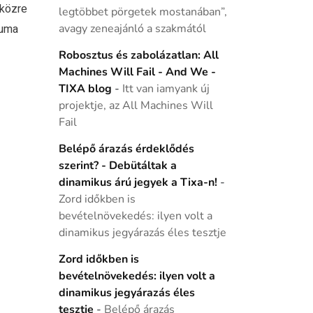
 közre
legtöbbet pörgetek mostanában”,
buma
avagy zeneajánló a szakmától
Robosztus és zabolázatlan: All
Machines Will Fail - And We -
TIXA blog
-
Itt van iamyank új
projektje, az All Machines Will
Fail
Belépő árazás érdeklődés
szerint? - Debütáltak a
dinamikus árú jegyek a Tixa-n!
-
Zord időkben is
bevételnövekedés: ilyen volt a
dinamikus jegyárazás éles tesztje
Zord időkben is
bevételnövekedés: ilyen volt a
dinamikus jegyárazás éles
tesztje
-
Belépő árazás