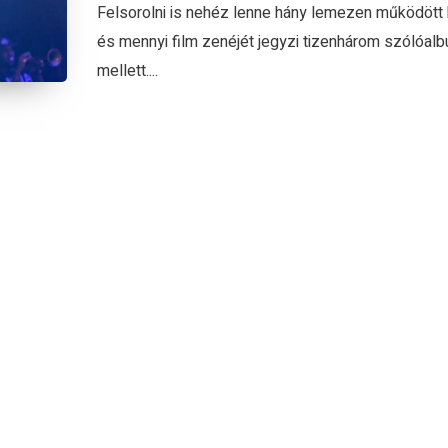
Felsorolni is nehéz lenne hány lemezen működött
és mennyi film zenéjét jegyzi tizenhárom szólóal
mellett....