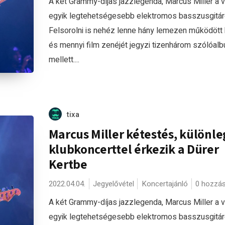
A két Grammy-díjas jazzlegenda, Marcus Miller a v
egyik legtehetségesebb elektromos basszusgitár
Felsorolni is nehéz lenne hány lemezen működött
és mennyi film zenéjét jegyzi tizenhárom szólóal
mellett....
tixa
Marcus Miller kétestés, különle
klubkoncerttel érkezik a Dürer
Kertbe
2022.04.04.
Jegyelővétel
Koncertajánló
0 hozzá
A két Grammy-díjas jazzlegenda, Marcus Miller a v
egyik legtehetségesebb elektromos basszusgitár