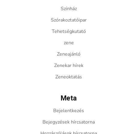
Színház
Szórakoztatóipar
Tehetségkutató
zene
Zeneajánló
Zenekar hírek
Zeneoktatás
Meta
Bejelentkezés
Bejegyzések hírcsatorna
Hozzászólások hírcsatorna