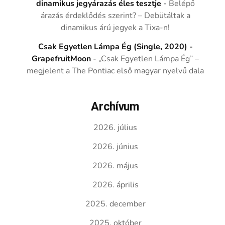
dinamikus jegyárazás éles tesztje
-
Belépő
árazás érdeklődés szerint? – Debütáltak a
dinamikus árú jegyek a Tixa-n!
Csak Egyetlen Lámpa Ég (Single, 2020) -
GrapefruitMoon
-
„Csak Egyetlen Lámpa Ég” –
megjelent a The Pontiac első magyar nyelvű dala
Archívum
2026. július
2026. június
2026. május
2026. április
2025. december
2025. október