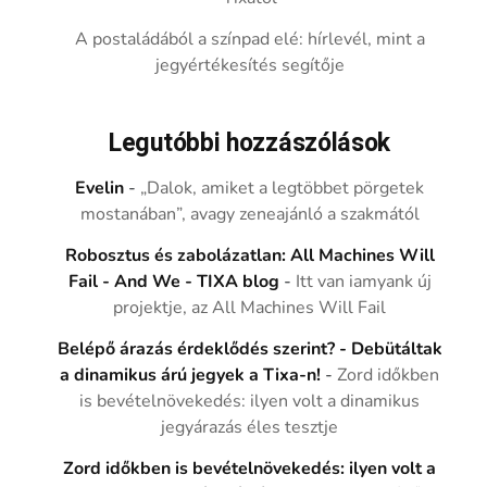
A postaládából a színpad elé: hírlevél, mint a
jegyértékesítés segítője
Legutóbbi hozzászólások
Evelin
-
„Dalok, amiket a legtöbbet pörgetek
mostanában”, avagy zeneajánló a szakmától
Robosztus és zabolázatlan: All Machines Will
Fail - And We - TIXA blog
-
Itt van iamyank új
projektje, az All Machines Will Fail
Belépő árazás érdeklődés szerint? - Debütáltak
a dinamikus árú jegyek a Tixa-n!
-
Zord időkben
is bevételnövekedés: ilyen volt a dinamikus
jegyárazás éles tesztje
Zord időkben is bevételnövekedés: ilyen volt a