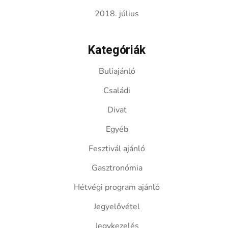
2018. július
Kategóriák
Buliajánló
Családi
Divat
Egyéb
Fesztivál ajánló
Gasztronómia
Hétvégi program ajánló
Jegyelővétel
Jegykezelés