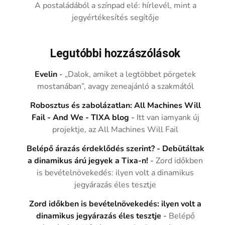
A postaládából a színpad elé: hírlevél, mint a
jegyértékesítés segítője
Legutóbbi hozzászólások
Evelin
-
„Dalok, amiket a legtöbbet pörgetek
mostanában”, avagy zeneajánló a szakmától
Robosztus és zabolázatlan: All Machines Will
Fail - And We - TIXA blog
-
Itt van iamyank új
projektje, az All Machines Will Fail
Belépő árazás érdeklődés szerint? - Debütáltak
a dinamikus árú jegyek a Tixa-n!
-
Zord időkben
is bevételnövekedés: ilyen volt a dinamikus
jegyárazás éles tesztje
Zord időkben is bevételnövekedés: ilyen volt a
dinamikus jegyárazás éles tesztje
-
Belépő