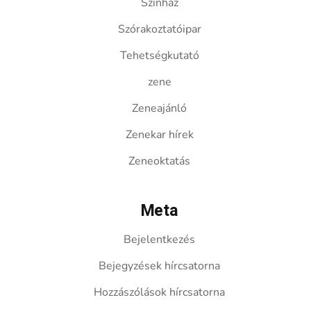
Színház
Szórakoztatóipar
Tehetségkutató
zene
Zeneajánló
Zenekar hírek
Zeneoktatás
Meta
Bejelentkezés
Bejegyzések hírcsatorna
Hozzászólások hírcsatorna