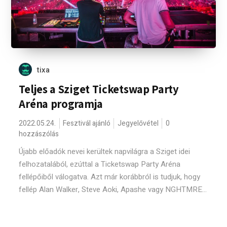
tixa
Teljes a Sziget Ticketswap Party
Aréna programja
2022.05.24.
Fesztivál ajánló
Jegyelővétel
0
hozzászólás
Újabb előadók nevei kerültek napvilágra a Sziget idei
felhozatalából, ezúttal a Ticketswap Party Aréna
fellépőiből válogatva. Azt már korábbról is tudjuk, hogy
fellép Alan Walker, Steve Aoki, Apashe vagy NGHTMRE...