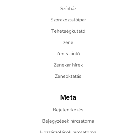
Színház
Szórakoztatóipar
Tehetségkutató
zene
Zeneajánló
Zenekar hírek
Zeneoktatás
Meta
Bejelentkezés
Bejegyzések hírcsatorna
Hozzászólások hírcsatorna