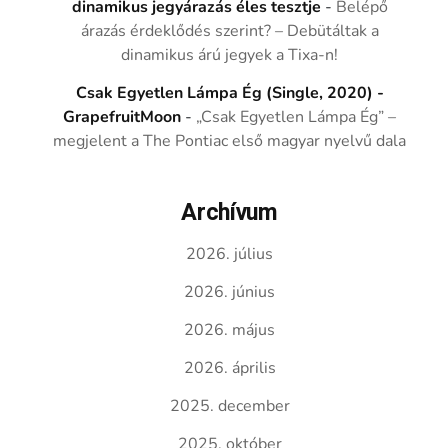
dinamikus jegyárazás éles tesztje
-
Belépő
árazás érdeklődés szerint? – Debütáltak a
dinamikus árú jegyek a Tixa-n!
Csak Egyetlen Lámpa Ég (Single, 2020) -
GrapefruitMoon
-
„Csak Egyetlen Lámpa Ég” –
megjelent a The Pontiac első magyar nyelvű dala
Archívum
2026. július
2026. június
2026. május
2026. április
2025. december
2025. október