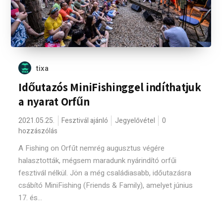
tixa
Időutazós MiniFishinggel indíthatjuk
a nyarat Orfűn
2021.05.25.
Fesztivál ajánló
Jegyelővétel
0
hozzászólás
A Fishing on Orfűt nemrég augusztus végére
halasztották, mégsem maradunk nyárindító orfűi
fesztivál nélkül. Jön a még családiasabb, időutazásra
csábító MiniFishing (Friends & Family), amelyet június
17. és...