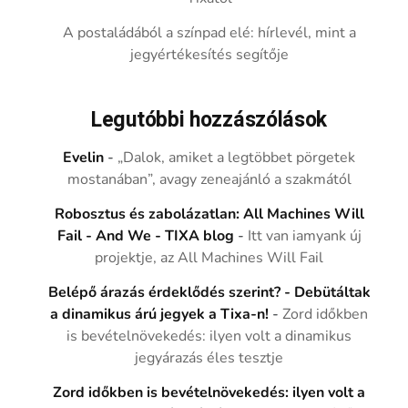
A postaládából a színpad elé: hírlevél, mint a
jegyértékesítés segítője
Legutóbbi hozzászólások
Evelin
-
„Dalok, amiket a legtöbbet pörgetek
mostanában”, avagy zeneajánló a szakmától
Robosztus és zabolázatlan: All Machines Will
Fail - And We - TIXA blog
-
Itt van iamyank új
projektje, az All Machines Will Fail
Belépő árazás érdeklődés szerint? - Debütáltak
a dinamikus árú jegyek a Tixa-n!
-
Zord időkben
is bevételnövekedés: ilyen volt a dinamikus
jegyárazás éles tesztje
Zord időkben is bevételnövekedés: ilyen volt a