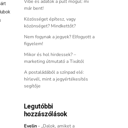
Vibe és adatok a pult mögül: mi
árt
már bent!
klubok
Közösséget építesz, vagy
s
közönséget? Mindkettőt?
Nem fogynak a jegyek? Elfogyott a
figyelem!
Mikor és hol hirdessek? –
marketing útmutató a Tixától
A postaládából a színpad elé:
hírlevél, mint a jegyértékesítés
segítője
Legutóbbi
hozzászólások
Evelin
-
„Dalok, amiket a