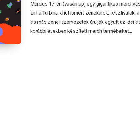
Március 17-én (vasárnap) egy gigantikus merchvás
tart a Turbina, ahol ismert zenekarok, fesztiválok, 
és más zenei szervezetek árulják együtt az idei é
korábbi években készített merch termékeiket....