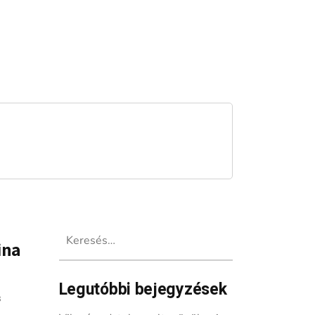
Keresés:
ina
Legutóbbi bejegyzések
s