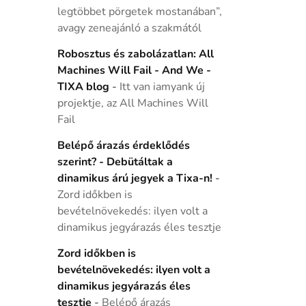
legtöbbet pörgetek mostanában”,
avagy zeneajánló a szakmától
Robosztus és zabolázatlan: All
Machines Will Fail - And We -
TIXA blog
-
Itt van iamyank új
projektje, az All Machines Will
Fail
Belépő árazás érdeklődés
szerint? - Debütáltak a
dinamikus árú jegyek a Tixa-n!
-
Zord időkben is
bevételnövekedés: ilyen volt a
dinamikus jegyárazás éles tesztje
Zord időkben is
bevételnövekedés: ilyen volt a
dinamikus jegyárazás éles
tesztje
-
Belépő árazás