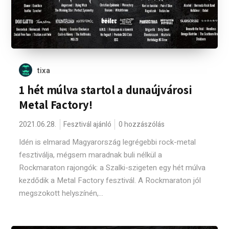
tixa
1 hét múlva startol a dunaújvárosi
Metal Factory!
2021.06.28.
Fesztivál ajánló
0 hozzászólás
Idén is elmarad Magyarország legrégebbi rock-metal
fesztiválja, mégsem maradnak buli nélkül a
Rockmaraton rajongók: a Szalki-szigeten egy hét múlva
kezdődik a Metal Factory fesztivál. A Rockmaraton jól
megszokott helyszínén,...