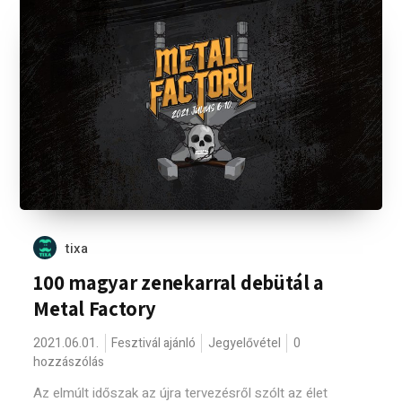
tixa
100 magyar zenekarral debütál a
Metal Factory
2021.06.01.
Fesztivál ajánló
Jegyelővétel
0
hozzászólás
Az elmúlt időszak az újra tervezésről szólt az élet