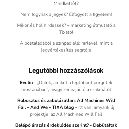
Mindkettőt?
Nem fogynak a jegyek? Elfogyott a figyelem!
Mikor és hol hirdessek? – marketing útmutató a
Tixától
A postaládából a színpad elé: hírlevél, mint a
jegyértékesítés segítője
Legutóbbi hozzászólások
Evelin
-
„Dalok, amiket a legtöbbet pörgetek
mostanában”, avagy zeneajánló a szakmától
Robosztus és zabolázatlan: All Machines Will
Fail - And We - TIXA blog
-
Itt van iamyank új
projektje, az All Machines Will Fail
Belépő árazás érdeklődés szerint? - Debütáltak