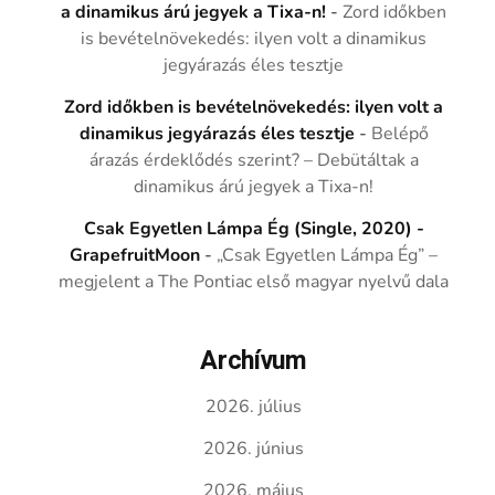
a dinamikus árú jegyek a Tixa-n!
-
Zord időkben
is bevételnövekedés: ilyen volt a dinamikus
jegyárazás éles tesztje
Zord időkben is bevételnövekedés: ilyen volt a
dinamikus jegyárazás éles tesztje
-
Belépő
árazás érdeklődés szerint? – Debütáltak a
dinamikus árú jegyek a Tixa-n!
Csak Egyetlen Lámpa Ég (Single, 2020) -
GrapefruitMoon
-
„Csak Egyetlen Lámpa Ég” –
megjelent a The Pontiac első magyar nyelvű dala
Archívum
2026. július
2026. június
2026. május