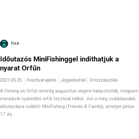
tixa
Időutazós MiniFishinggel indíthatjuk a
nyarat Orfűn
2021.05.25.
Fesztivál ajánló
Jegyelővétel
0 hozzászólás
A Fishing on Orfűt nemrég augusztus végére halasztották, mégsem
maradunk nyárindító orfűi fesztivál nélkül. Jön a még családiasabb,
időutazásra csábító MiniFishing (Friends & Family), amelyet június
17. és...