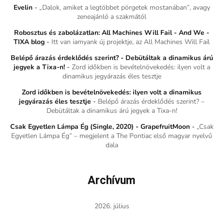
Evelin
-
„Dalok, amiket a legtöbbet pörgetek mostanában”, avagy
zeneajánló a szakmától
Robosztus és zabolázatlan: All Machines Will Fail - And We -
TIXA blog
-
Itt van iamyank új projektje, az All Machines Will Fail
Belépő árazás érdeklődés szerint? - Debütáltak a dinamikus árú
jegyek a Tixa-n!
-
Zord időkben is bevételnövekedés: ilyen volt a
dinamikus jegyárazás éles tesztje
Zord időkben is bevételnövekedés: ilyen volt a dinamikus
jegyárazás éles tesztje
-
Belépő árazás érdeklődés szerint? –
Debütáltak a dinamikus árú jegyek a Tixa-n!
Csak Egyetlen Lámpa Ég (Single, 2020) - GrapefruitMoon
-
„Csak
Egyetlen Lámpa Ég” – megjelent a The Pontiac első magyar nyelvű
dala
Archívum
2026. július