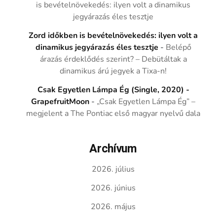
is bevételnövekedés: ilyen volt a dinamikus
jegyárazás éles tesztje
Zord időkben is bevételnövekedés: ilyen volt a
dinamikus jegyárazás éles tesztje
-
Belépő
árazás érdeklődés szerint? – Debütáltak a
dinamikus árú jegyek a Tixa-n!
Csak Egyetlen Lámpa Ég (Single, 2020) -
GrapefruitMoon
-
„Csak Egyetlen Lámpa Ég” –
megjelent a The Pontiac első magyar nyelvű dala
Archívum
2026. július
2026. június
2026. május