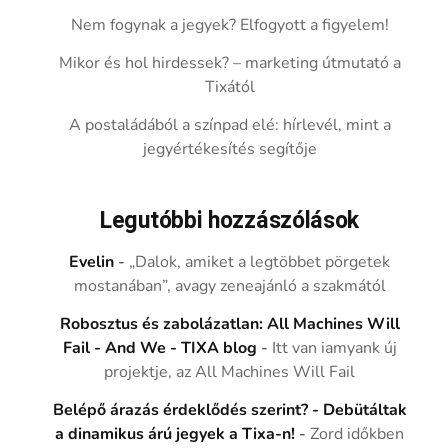
Nem fogynak a jegyek? Elfogyott a figyelem!
Mikor és hol hirdessek? – marketing útmutató a
Tixától
A postaládából a színpad elé: hírlevél, mint a
jegyértékesítés segítője
Legutóbbi hozzászólások
Evelin
-
„Dalok, amiket a legtöbbet pörgetek
mostanában”, avagy zeneajánló a szakmától
Robosztus és zabolázatlan: All Machines Will
Fail - And We - TIXA blog
-
Itt van iamyank új
projektje, az All Machines Will Fail
Belépő árazás érdeklődés szerint? - Debütáltak
a dinamikus árú jegyek a Tixa-n!
-
Zord időkben