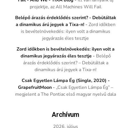
Fail - And We - TIXA blog
-
Itt van iamyank új
projektje, az All Machines Will Fail
Belépő árazás érdeklődés szerint? - Debütáltak
a dinamikus árú jegyek a Tixa-n!
-
Zord időkben
is bevételnövekedés: ilyen volt a dinamikus
jegyárazás éles tesztje
Zord időkben is bevételnövekedés: ilyen volt a
dinamikus jegyárazás éles tesztje
-
Belépő
árazás érdeklődés szerint? – Debütáltak a
dinamikus árú jegyek a Tixa-n!
Csak Egyetlen Lámpa Ég (Single, 2020) -
GrapefruitMoon
-
„Csak Egyetlen Lámpa Ég” –
megjelent a The Pontiac első magyar nyelvű dala
Archívum
2026. július