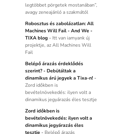
legtöbbet pörgetek mostanában”,
avagy zeneajánló a szakmától
Robosztus és zabolázatlan: All
Machines Will Fail - And We -
TIXA blog
-
Itt van iamyank új
projektje, az All Machines Will
Fail
Belépő árazás érdeklődés
szerint? - Debütáltak a
dinamikus árú jegyek a Tixa-n!
-
Zord időkben is
bevételnövekedés: ilyen volt a
dinamikus jegyárazás éles tesztje
Zord időkben is
bevételnövekedés: ilyen volt a
dinamikus jegyárazás éles
tesztje
-
Belépő árazás