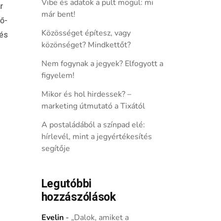
Vibe és adatok a pult mögül: mi
r
már bent!
pő-
Közösséget építesz, vagy
 és
közönséget? Mindkettőt?
Nem fogynak a jegyek? Elfogyott a
figyelem!
Mikor és hol hirdessek? –
marketing útmutató a Tixától
A postaládából a színpad elé:
hírlevél, mint a jegyértékesítés
segítője
Legutóbbi
hozzászólások
Evelin
-
„Dalok, amiket a