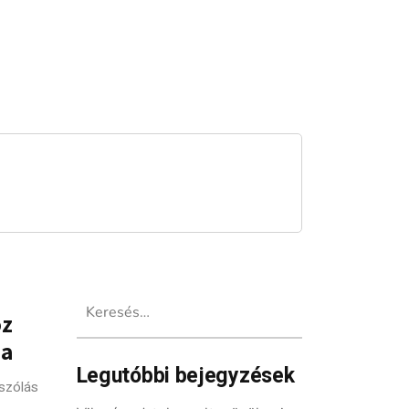
Keresés:
oz
ba
Legutóbbi bejegyzések
szólás