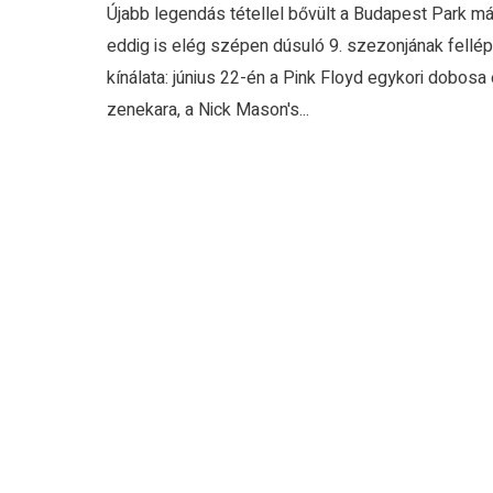
Újabb legendás tétellel bővült a Budapest Park má
eddig is elég szépen dúsuló 9. szezonjának fellé
kínálata: június 22-én a Pink Floyd egykori dobosa
zenekara, a Nick Mason's...