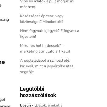
Vibe és adatok a pult mögül: mi
t
már bent!
Közösséget építesz, vagy
msung
közönséget? Mindkettőt?
Nem fogynak a jegyek? Elfogyott a
figyelem!
Mikor és hol hirdessek? –
marketing útmutató a Tixától
me
A postaládából a színpad elé:
hírlevél, mint a jegyértékesítés
a
segítője
Legutóbbi
hozzászólások
get
Evelin
-
„Dalok, amiket a
nekese,