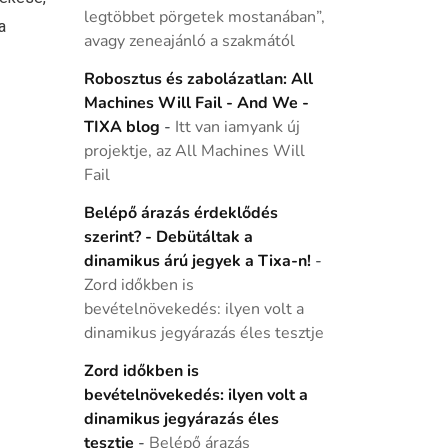
legtöbbet pörgetek mostanában”,
a
avagy zeneajánló a szakmától
Robosztus és zabolázatlan: All
Machines Will Fail - And We -
TIXA blog
-
Itt van iamyank új
projektje, az All Machines Will
Fail
Belépő árazás érdeklődés
szerint? - Debütáltak a
dinamikus árú jegyek a Tixa-n!
-
Zord időkben is
bevételnövekedés: ilyen volt a
dinamikus jegyárazás éles tesztje
Zord időkben is
bevételnövekedés: ilyen volt a
dinamikus jegyárazás éles
tesztje
-
Belépő árazás