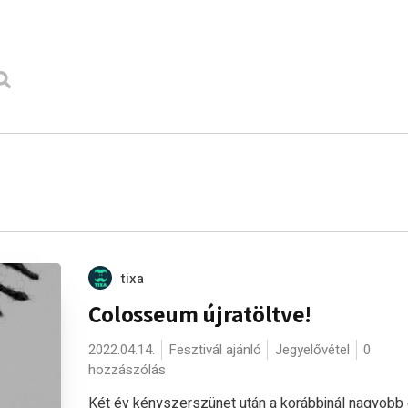
tixa
Colosseum újratöltve!
2022.04.14.
Fesztivál ajánló
Jegyelővétel
0
hozzászólás
Két év kényszerszünet után a korábbinál nagyobb