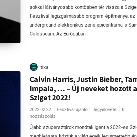
sokkal látványosabb köntösben tér vissza a Szige
Fesztivál legizgalmasabb program-építménye, az
underground elektronikus zene epicentruma, a Sa
Colosseum. Az Európában...
tixa
Calvin Harris, Justin Bieber, Ta
Impala, … – Új neveket hozott 
Sziget 2022!
2022.02.22.
Fesztivál ajánló
Jegyelővétel
0
hozzászólás
Újabb szupersztárok mondtak igent a 2022-es Szi
meghívására, köztük a világ egyik legismertebb é