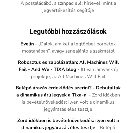
A postaládából a színpad elé: hírlevél, mint a
jegyértékesítés segítője
Legutóbbi hozzászólások
Evelin
-
„Dalok, amiket a legtöbbet pörgetek
mostanában”, avagy zeneajánló a szakmától
Robosztus és zabolázatlan: All Machines Will
Fail - And We - TIXA blog
-
Itt van iamyank új
projektje, az All Machines Will Fail
Belépő árazás érdeklődés szerint? - Debütáltak
a dinamikus árú jegyek a Tixa-n!
-
Zord időkben
is bevételnövekedés: ilyen volt a dinamikus
jegyárazás éles tesztje
Zord időkben is bevételnövekedés: ilyen volt a
dinamikus jegyárazás éles tesztje
-
Belépő