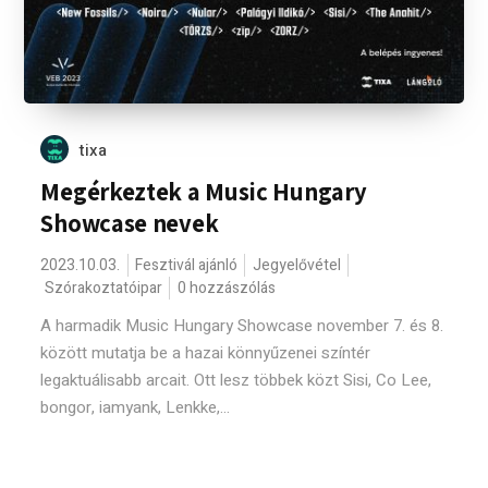
tixa
Megérkeztek a Music Hungary
Showcase nevek
2023.10.03.
Fesztivál ajánló
Jegyelővétel
Szórakoztatóipar
0 hozzászólás
A harmadik Music Hungary Showcase november 7. és 8.
között mutatja be a hazai könnyűzenei színtér
legaktuálisabb arcait. Ott lesz többek közt Sisi, Co Lee,
bongor, iamyank, Lenkke,...