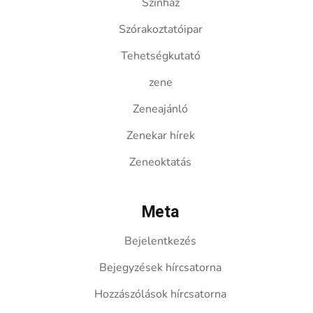
Színház
Szórakoztatóipar
Tehetségkutató
zene
Zeneajánló
Zenekar hírek
Zeneoktatás
Meta
Bejelentkezés
Bejegyzések hírcsatorna
Hozzászólások hírcsatorna