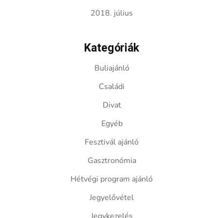
2018. július
Kategóriák
Buliajánló
Családi
Divat
Egyéb
Fesztivál ajánló
Gasztronómia
Hétvégi program ajánló
Jegyelővétel
Jegykezelés