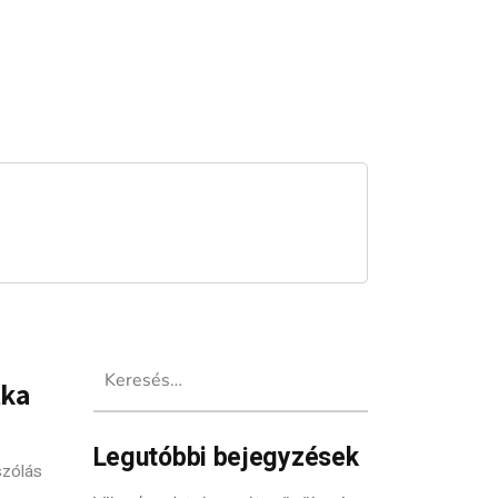
Keresés:
tka
Legutóbbi bejegyzések
szólás