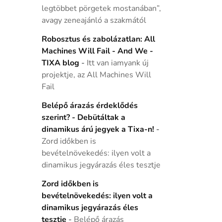
legtöbbet pörgetek mostanában”,
avagy zeneajánló a szakmától
Robosztus és zabolázatlan: All
Machines Will Fail - And We -
TIXA blog
-
Itt van iamyank új
projektje, az All Machines Will
Fail
Belépő árazás érdeklődés
szerint? - Debütáltak a
dinamikus árú jegyek a Tixa-n!
-
Zord időkben is
bevételnövekedés: ilyen volt a
dinamikus jegyárazás éles tesztje
Zord időkben is
bevételnövekedés: ilyen volt a
dinamikus jegyárazás éles
tesztje
-
Belépő árazás