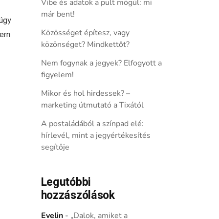
Vibe és adatok a pult mögül: mi
már bent!
 úgy
Közösséget építesz, vagy
ern
közönséget? Mindkettőt?
Nem fogynak a jegyek? Elfogyott a
figyelem!
Mikor és hol hirdessek? –
marketing útmutató a Tixától
A postaládából a színpad elé:
hírlevél, mint a jegyértékesítés
segítője
Legutóbbi
hozzászólások
Evelin
-
„Dalok, amiket a