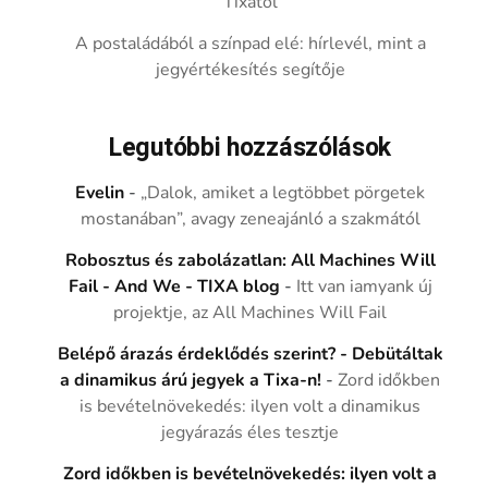
Tixától
A postaládából a színpad elé: hírlevél, mint a
jegyértékesítés segítője
Legutóbbi hozzászólások
Evelin
-
„Dalok, amiket a legtöbbet pörgetek
mostanában”, avagy zeneajánló a szakmától
Robosztus és zabolázatlan: All Machines Will
Fail - And We - TIXA blog
-
Itt van iamyank új
projektje, az All Machines Will Fail
Belépő árazás érdeklődés szerint? - Debütáltak
a dinamikus árú jegyek a Tixa-n!
-
Zord időkben
is bevételnövekedés: ilyen volt a dinamikus
jegyárazás éles tesztje
Zord időkben is bevételnövekedés: ilyen volt a