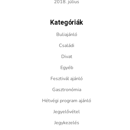
2018. július
Kategóriák
Buliajánló
Családi
Divat
Egyéb
Fesztivál ajánló
Gasztronómia
Hétvégi program ajánló
Jegyelővétel
Jegykezelés