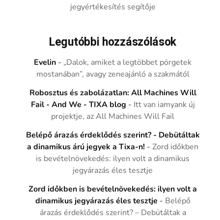
jegyértékesítés segítője
Legutóbbi hozzászólások
Evelin
-
„Dalok, amiket a legtöbbet pörgetek
mostanában”, avagy zeneajánló a szakmától
Robosztus és zabolázatlan: All Machines Will
Fail - And We - TIXA blog
-
Itt van iamyank új
projektje, az All Machines Will Fail
Belépő árazás érdeklődés szerint? - Debütáltak
a dinamikus árú jegyek a Tixa-n!
-
Zord időkben
is bevételnövekedés: ilyen volt a dinamikus
jegyárazás éles tesztje
Zord időkben is bevételnövekedés: ilyen volt a
dinamikus jegyárazás éles tesztje
-
Belépő
árazás érdeklődés szerint? – Debütáltak a