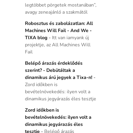
legtöbbet pörgetek mostanában”,
avagy zeneajánló a szakmától
Robosztus és zabolázatlan: All
Machines Will Fail - And We -
TIXA blog
-
Itt van iamyank új
projektje, az All Machines Will
Fail
Belépő árazás érdeklődés
szerint? - Debütáltak a
dinamikus árú jegyek a Tixa-n!
-
Zord időkben is
bevételnövekedés: ilyen volt a
dinamikus jegyárazás éles tesztje
Zord időkben is
bevételnövekedés: ilyen volt a
dinamikus jegyárazás éles
tesztje
-
Belépő árazás