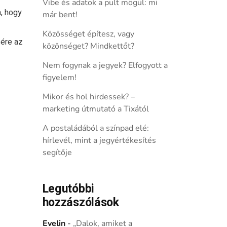
Vibe és adatok a pult mögül: mi
a, hogy
már bent!
Közösséget építesz, vagy
sére az
közönséget? Mindkettőt?
Nem fogynak a jegyek? Elfogyott a
figyelem!
Mikor és hol hirdessek? –
marketing útmutató a Tixától
A postaládából a színpad elé:
hírlevél, mint a jegyértékesítés
segítője
Legutóbbi
hozzászólások
Evelin
-
„Dalok, amiket a