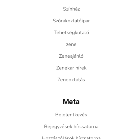
Színház
Szórakoztatóipar
Tehetségkutató
zene
Zeneajánló
Zenekar hírek
Zeneoktatás
Meta
Bejelentkezés
Bejegyzések hírcsatorna
Hozzászólások hírcsatorna