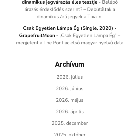
dinamikus jegyárazás éles tesztje
-
Belépő
árazás érdeklődés szerint? – Debütáltak a
dinamikus árú jegyek a Tixa-n!
Csak Egyetlen Lámpa Ég (Single, 2020) -
GrapefruitMoon
-
„Csak Egyetlen Lámpa Ég” –
megjelent a The Pontiac első magyar nyelvű dala
Archívum
2026. július
2026. június
2026. május
2026. április
2025. december
2025. október