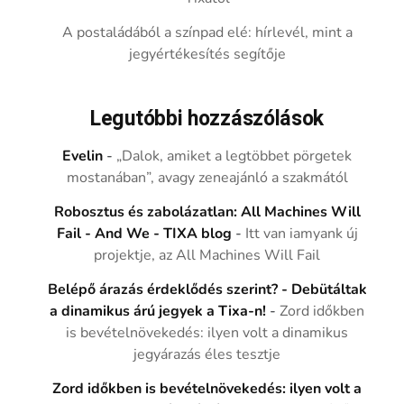
A postaládából a színpad elé: hírlevél, mint a
jegyértékesítés segítője
Legutóbbi hozzászólások
Evelin
-
„Dalok, amiket a legtöbbet pörgetek
mostanában”, avagy zeneajánló a szakmától
Robosztus és zabolázatlan: All Machines Will
Fail - And We - TIXA blog
-
Itt van iamyank új
projektje, az All Machines Will Fail
Belépő árazás érdeklődés szerint? - Debütáltak
a dinamikus árú jegyek a Tixa-n!
-
Zord időkben
is bevételnövekedés: ilyen volt a dinamikus
jegyárazás éles tesztje
Zord időkben is bevételnövekedés: ilyen volt a