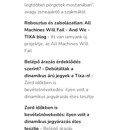
legtöbbet pörgetek mostanában”,
avagy zeneajánló a szakmától
Robosztus és zabolázatlan: All
Machines Will Fail - And We -
TIXA blog
-
Itt van iamyank új
projektje, az All Machines Will
Fail
Belépő árazás érdeklődés
szerint? - Debütáltak a
dinamikus árú jegyek a Tixa-n!
-
Zord időkben is
bevételnövekedés: ilyen volt a
dinamikus jegyárazás éles tesztje
Zord időkben is
bevételnövekedés: ilyen volt a
dinamikus jegyárazás éles
tesztje
-
Belépő árazás