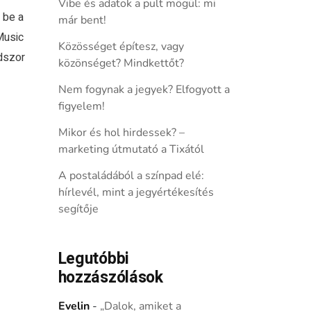
Vibe és adatok a pult mögül: mi
 be a
már bent!
Music
Közösséget építesz, vagy
dszor
közönséget? Mindkettőt?
Nem fogynak a jegyek? Elfogyott a
figyelem!
Mikor és hol hirdessek? –
marketing útmutató a Tixától
A postaládából a színpad elé:
hírlevél, mint a jegyértékesítés
segítője
Legutóbbi
hozzászólások
Evelin
-
„Dalok, amiket a