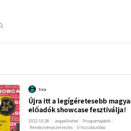
tixa
Újra itt a legígéretesebb magya
előadók showcase fesztiválja!
2022.10.28.
Jegyelővétel
Programajánló
Rendezvényszervezés
0 hozzászólás