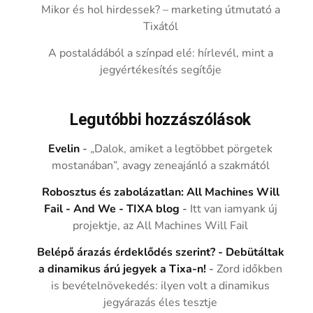
Mikor és hol hirdessek? – marketing útmutató a
Tixától
A postaládából a színpad elé: hírlevél, mint a
jegyértékesítés segítője
Legutóbbi hozzászólások
Evelin
-
„Dalok, amiket a legtöbbet pörgetek
mostanában”, avagy zeneajánló a szakmától
Robosztus és zabolázatlan: All Machines Will
Fail - And We - TIXA blog
-
Itt van iamyank új
projektje, az All Machines Will Fail
Belépő árazás érdeklődés szerint? - Debütáltak
a dinamikus árú jegyek a Tixa-n!
-
Zord időkben
is bevételnövekedés: ilyen volt a dinamikus
jegyárazás éles tesztje