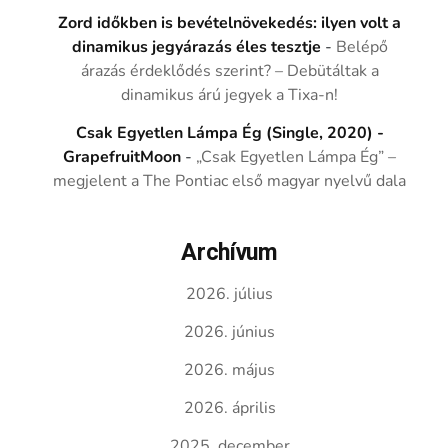
Zord időkben is bevételnövekedés: ilyen volt a
dinamikus jegyárazás éles tesztje
-
Belépő
árazás érdeklődés szerint? – Debütáltak a
dinamikus árú jegyek a Tixa-n!
Csak Egyetlen Lámpa Ég (Single, 2020) -
GrapefruitMoon
-
„Csak Egyetlen Lámpa Ég” –
megjelent a The Pontiac első magyar nyelvű dala
Archívum
2026. július
2026. június
2026. május
2026. április
2025. december