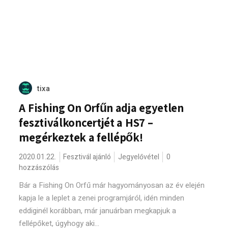
tixa
A Fishing On Orfűn adja egyetlen
fesztiválkoncertjét a HS7 –
megérkeztek a fellépők!
2020.01.22.
Fesztivál ajánló
Jegyelővétel
0
hozzászólás
Bár a Fishing On Orfű már hagyományosan az év elején
kapja le a leplet a zenei programjáról, idén minden
eddiginél korábban, már januárban megkapjuk a
fellépőket, úgyhogy aki...