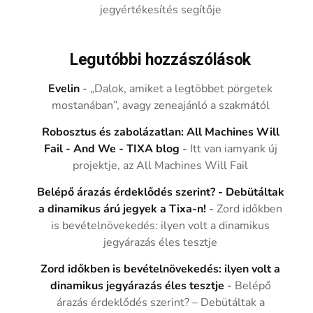
jegyértékesítés segítője
Legutóbbi hozzászólások
Evelin
-
„Dalok, amiket a legtöbbet pörgetek
mostanában”, avagy zeneajánló a szakmától
Robosztus és zabolázatlan: All Machines Will
Fail - And We - TIXA blog
-
Itt van iamyank új
projektje, az All Machines Will Fail
Belépő árazás érdeklődés szerint? - Debütáltak
a dinamikus árú jegyek a Tixa-n!
-
Zord időkben
is bevételnövekedés: ilyen volt a dinamikus
jegyárazás éles tesztje
Zord időkben is bevételnövekedés: ilyen volt a
dinamikus jegyárazás éles tesztje
-
Belépő
árazás érdeklődés szerint? – Debütáltak a