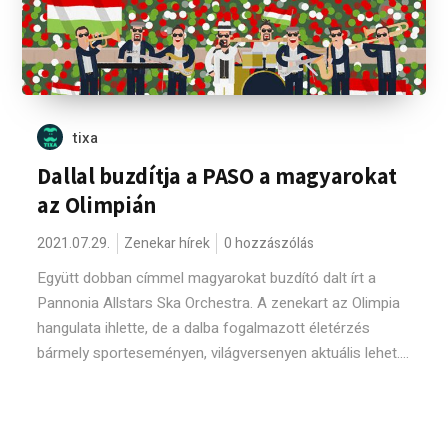
tixa
Dallal buzdítja a PASO a magyarokat
az Olimpián
2021.07.29.
Zenekar hírek
0 hozzászólás
Együtt dobban címmel magyarokat buzdító dalt írt a
Pannonia Allstars Ska Orchestra. A zenekart az Olimpia
hangulata ihlette, de a dalba fogalmazott életérzés
bármely sporteseményen, világversenyen aktuális lehet....