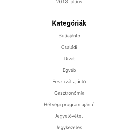
2018. július
Kategóriák
Buliajánló
Családi
Divat
Egyéb
Fesztivál ajánló
Gasztronómia
Hétvégi program ajánló
Jegyelővétel
Jegykezelés