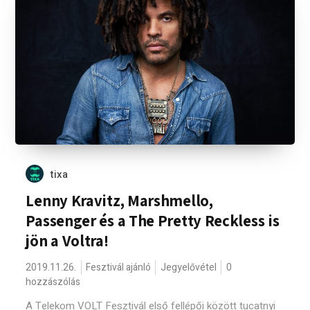
tixa
Lenny Kravitz, Marshmello,
Passenger és a The Pretty Reckless is
jön a Voltra!
2019.11.26.
Fesztivál ajánló
Jegyelővétel
0
hozzászólás
A Telekom VOLT Fesztivál első fellépői között tucatnyi