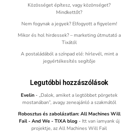
Közösséget építesz, vagy közönséget?
Mindkettőt?
Nem fogynak a jegyek? Elfogyott a figyelem!
Mikor és hol hirdessek? – marketing útmutató a
Tixától
A postaládából a színpad elé: hírlevél, mint a
jegyértékesítés segítője
Legutóbbi hozzászólások
Evelin
-
„Dalok, amiket a legtöbbet pörgetek
mostanában”, avagy zeneajánló a szakmától
Robosztus és zabolázatlan: All Machines Will
Fail - And We - TIXA blog
-
Itt van iamyank új
projektje, az All Machines Will Fail