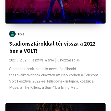
tixa
Stadionsztárokkal tér vissza a 2022-
ben a VOLT!
2021.12.02.
Fesztivál ajánló
0 hozzászólás
Stadionsztárok, aktuális nevek és állandó
fesztiválkedvencek érkeztek az első körben a Telekom
Volt Fesztivál 2022-es fellépőinek listájára, köztük a
Muse, a The Killers, a Sum41, a Bring Me...