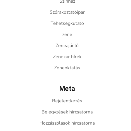
Színház
Szórakoztatóipar
Tehetségkutató
zene
Zeneajánló
Zenekar hírek
Zeneoktatás
Meta
Bejelentkezés
Bejegyzések hírcsatorna
Hozzászólások hírcsatorna