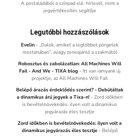
A postaládából a színpad elé: hírlevél, mint a
jegyértékesítés segítője
Legutóbbi hozzászólások
Evelin
-
„Dalok, amiket a legtöbbet pörgetek
mostanában”, avagy zeneajánló a szakmától
Robosztus és zabolázatlan: All Machines Will
Fail - And We - TIXA blog
-
Itt van iamyank új
projektje, az All Machines Will Fail
Belépő árazás érdeklődés szerint? - Debütáltak
a dinamikus árú jegyek a Tixa-n!
-
Zord időkben
is bevételnövekedés: ilyen volt a dinamikus
jegyárazás éles tesztje
Zord időkben is bevételnövekedés: ilyen volt a
dinamikus jegyárazás éles tesztje
-
Belépő