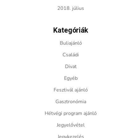
2018. július
Kategóriák
Buliajánló
Családi
Divat
Egyéb
Fesztivál ajánló
Gasztronómia
Hétvégi program ajánló
Jegyelővétel
Jegykezelés