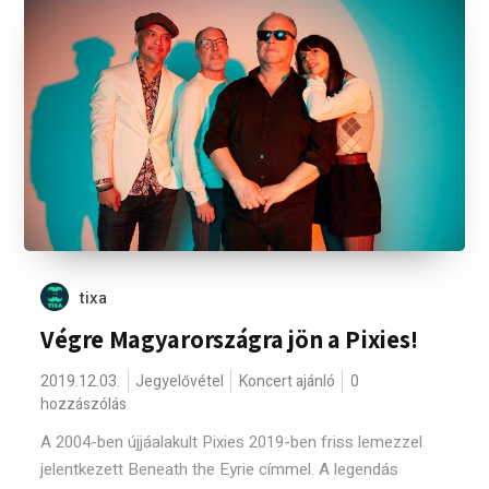
tixa
Végre Magyarországra jön a Pixies!
2019.12.03.
Jegyelővétel
Koncert ajánló
0
hozzászólás
A 2004-ben újjáalakult Pixies 2019-ben friss lemezzel
jelentkezett Beneath the Eyrie címmel. A legendás