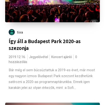
tixa
Így áll a Budapest Park 2020-as
szezonja
2019.12.16.
Jegyelővétel
Koncert ajánló
0
hozzászólás
Bár még el sem búcsúztattuk a 2019-es évet, már most
egy nagyon izmos Budapest Park szezont kezdhetünk
satírozni a 2020-as programnaptárunkba. Ennek igen
karakán jelei az olyan érkezők, mint a Sofi...