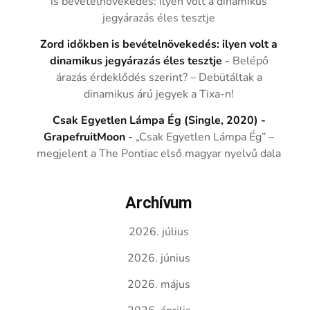
is bevételnövekedés: ilyen volt a dinamikus
jegyárazás éles tesztje
Zord időkben is bevételnövekedés: ilyen volt a
dinamikus jegyárazás éles tesztje
-
Belépő
árazás érdeklődés szerint? – Debütáltak a
dinamikus árú jegyek a Tixa-n!
Csak Egyetlen Lámpa Ég (Single, 2020) -
GrapefruitMoon
-
„Csak Egyetlen Lámpa Ég” –
megjelent a The Pontiac első magyar nyelvű dala
Archívum
2026. július
2026. június
2026. május