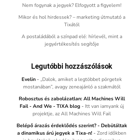
Nem fogynak a jegyek? Elfogyott a figyelem!
Mikor és hol hirdessek? – marketing útmutató a
Tixától
A postaládából a színpad elé: hírlevél, mint a
jegyértékesítés segítője
Legutóbbi hozzászólások
Evelin
-
„Dalok, amiket a legtöbbet pörgetek
mostanában”, avagy zeneajánló a szakmától
Robosztus és zabolázatlan: All Machines Will
Fail - And We - TIXA blog
-
Itt van iamyank új
projektje, az All Machines Will Fail
Belépő árazás érdeklődés szerint? - Debütáltak
a dinamikus árú jegyek a Tixa-n!
-
Zord időkben