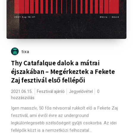
tixa
Thy Catafalque dalok a mátrai
éjszakában – Megérkeztek a Fekete
Zaj fesztivál első fellépői
2021.06.15.
Fesztivál ajánló
Jegyelővétel
0
hozzászólás
Igen masszív, 50 fős névsorral rukkolt elő a Fekete Zaj
fesztivál, ami évről évre az underground
legkülönlegesebb szélsőségeit gyűjti csokorba. Az idei
fellépők közt is a nemzetközi felhozatal...