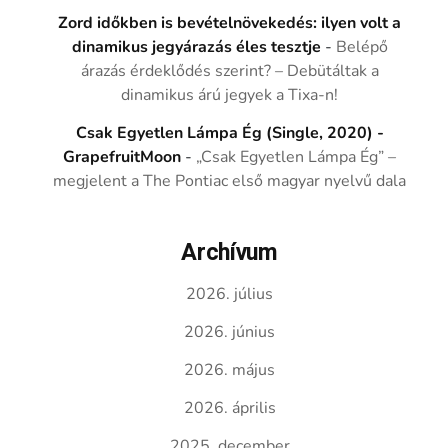
Zord időkben is bevételnövekedés: ilyen volt a
dinamikus jegyárazás éles tesztje
-
Belépő
árazás érdeklődés szerint? – Debütáltak a
dinamikus árú jegyek a Tixa-n!
Csak Egyetlen Lámpa Ég (Single, 2020) -
GrapefruitMoon
-
„Csak Egyetlen Lámpa Ég” –
megjelent a The Pontiac első magyar nyelvű dala
Archívum
2026. július
2026. június
2026. május
2026. április
2025. december