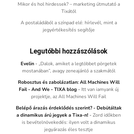
Mikor és hol hirdessek? – marketing útmutató a
Tixától
A postaládából a színpad elé: hírlevél, mint a
jegyértékesítés segítője
Legutóbbi hozzászólások
Evelin
-
„Dalok, amiket a legtöbbet pörgetek
mostanában”, avagy zeneajánló a szakmától
Robosztus és zabolázatlan: All Machines Will
Fail - And We - TIXA blog
-
Itt van iamyank új
projektje, az All Machines Will Fail
Belépő árazás érdeklődés szerint? - Debütáltak
a dinamikus árú jegyek a Tixa-n!
-
Zord időkben
is bevételnövekedés: ilyen volt a dinamikus
jegyárazás éles tesztje