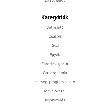
2018. július
Kategóriák
Buliajánló
Családi
Divat
Egyéb
Fesztivál ajánló
Gasztronómia
Hétvégi program ajánló
Jegyelővétel
Jegykezelés