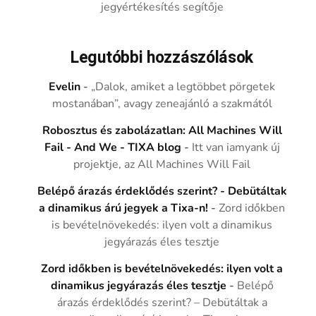
jegyértékesítés segítője
Legutóbbi hozzászólások
Evelin
-
„Dalok, amiket a legtöbbet pörgetek
mostanában”, avagy zeneajánló a szakmától
Robosztus és zabolázatlan: All Machines Will
Fail - And We - TIXA blog
-
Itt van iamyank új
projektje, az All Machines Will Fail
Belépő árazás érdeklődés szerint? - Debütáltak
a dinamikus árú jegyek a Tixa-n!
-
Zord időkben
is bevételnövekedés: ilyen volt a dinamikus
jegyárazás éles tesztje
Zord időkben is bevételnövekedés: ilyen volt a
dinamikus jegyárazás éles tesztje
-
Belépő
árazás érdeklődés szerint? – Debütáltak a