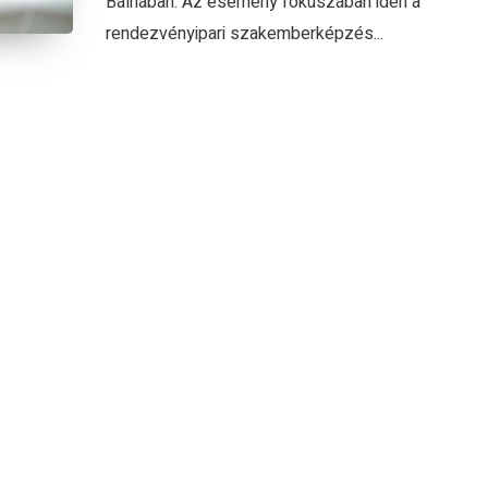
Bálnában. Az esemény fókuszában idén a
rendezvényipari szakemberképzés...