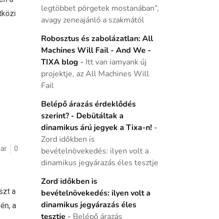
legtöbbet pörgetek mostanában”,
tközi
avagy zeneajánló a szakmától
Robosztus és zabolázatlan: All
Machines Will Fail - And We -
TIXA blog
-
Itt van iamyank új
projektje, az All Machines Will
Fail
Belépő árazás érdeklődés
szerint? - Debütáltak a
dinamikus árú jegyek a Tixa-n!
-
Zord időkben is
ar
0
bevételnövekedés: ilyen volt a
dinamikus jegyárazás éles tesztje
Zord időkben is
szt a
bevételnövekedés: ilyen volt a
dinamikus jegyárazás éles
én, a
tesztje
-
Belépő árazás