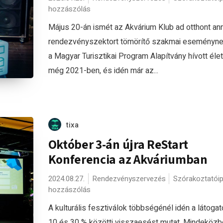
hozzászólás
Május 20-án ismét az Akvárium Klub ad otthont an
rendezvényszektort tömörítő szakmai eseménynek
a Magyar Turisztikai Program Alapítvány hívott élet
még 2021-ben, és idén már az...
tixa
Október 3-án újra ReStart
Konferencia az Akváriumban
2024.08.27.
Rendezvényszervezés
Szórakoztatóip
hozzászólás
A kulturális fesztiválok többségénél idén a látog
10 és 30 % közötti visszaesést mutat. Mindeközb