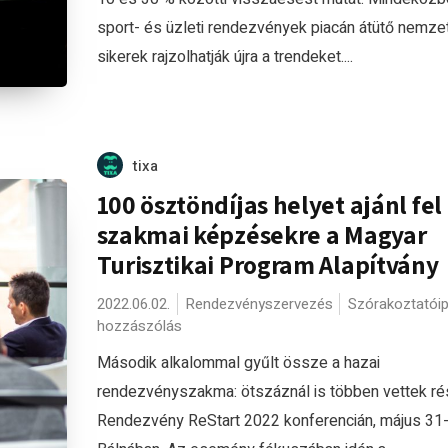
sport- és üzleti rendezvények piacán átütő nemze
sikerek rajzolhatják újra a trendeket....
tixa
100 ösztöndíjas helyet ajánl fel
szakmai képzésekre a Magyar
Turisztikai Program Alapítvány
2022.06.02.
Rendezvényszervezés
Szórakoztatóip
hozzászólás
Második alkalommal gyűlt össze a hazai
rendezvényszakma: ötszáznál is többen vettek ré
Rendezvény ReStart 2022 konferencián, május 31-