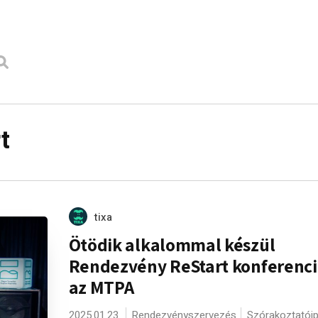
t
tixa
Ötödik alkalommal készül
Rendezvény ReStart konferenci
az MTPA
2025.01.23.
Rendezvényszervezés
Szórakoztatóip