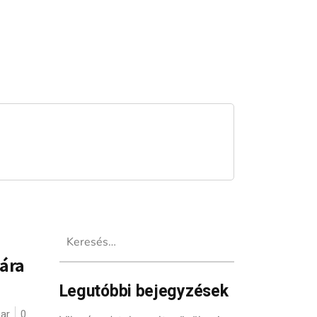
Keresés:
ára
Legutóbbi bejegyzések
ar
0