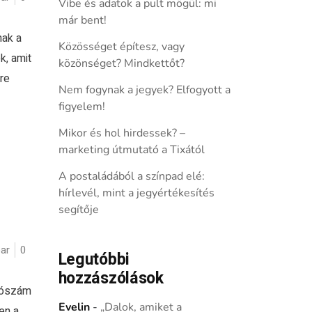
Vibe és adatok a pult mögül: mi
már bent!
nak a
Közösséget építesz, vagy
, amit
közönséget? Mindkettőt?
re
Nem fogynak a jegyek? Elfogyott a
figyelem!
Mikor és hol hirdessek? –
marketing útmutató a Tixától
A postaládából a színpad elé:
hírlevél, mint a jegyértékesítés
segítője
ar
0
Legutóbbi
hozzászólások
atószám
Evelin
-
„Dalok, amiket a
en a