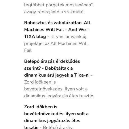
legtöbbet pörgetek mostanában”,
avagy zeneajánló a szakmától
Robosztus és zabolázatlan: All
Machines Will Fail - And We -
TIXA blog
-
Itt van iamyank új
projektje, az All Machines Will
Fail
Belépő árazás érdeklődés
szerint? - Debütáltak a
dinamikus árú jegyek a Tixa-n!
-
Zord időkben is
bevételnövekedés: ilyen volt a
dinamikus jegyárazás éles tesztje
Zord időkben is
bevételnövekedés: ilyen volt a
dinamikus jegyárazás éles
tesztje
-
Belépő árazás