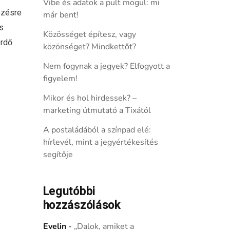
Vibe és adatok a pult mögül: mi
ezésre
már bent!
s
Közösséget építesz, vagy
erdő
közönséget? Mindkettőt?
Nem fogynak a jegyek? Elfogyott a
figyelem!
Mikor és hol hirdessek? –
marketing útmutató a Tixától
A postaládából a színpad elé:
hírlevél, mint a jegyértékesítés
segítője
Legutóbbi
hozzászólások
Evelin
-
„Dalok, amiket a