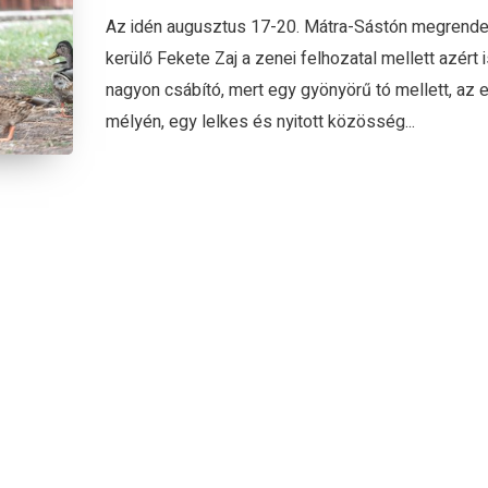
Az idén augusztus 17-20. Mátra-Sástón megrend
kerülő Fekete Zaj a zenei felhozatal mellett azért i
nagyon csábító, mert egy gyönyörű tó mellett, az 
mélyén, egy lelkes és nyitott közösség...