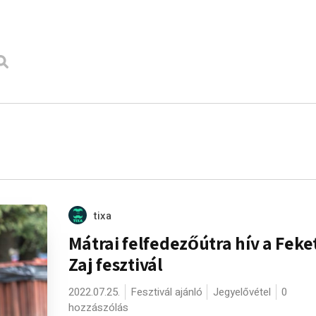
tixa
Mátrai felfedezőútra hív a Feke
Zaj fesztivál
2022.07.25.
Fesztivál ajánló
Jegyelővétel
0
hozzászólás