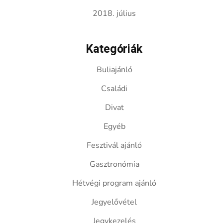
2018. július
Kategóriák
Buliajánló
Családi
Divat
Egyéb
Fesztivál ajánló
Gasztronómia
Hétvégi program ajánló
Jegyelővétel
Jegykezelés