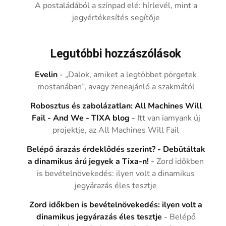
A postaládából a színpad elé: hírlevél, mint a
jegyértékesítés segítője
Legutóbbi hozzászólások
Evelin
-
„Dalok, amiket a legtöbbet pörgetek
mostanában”, avagy zeneajánló a szakmától
Robosztus és zabolázatlan: All Machines Will
Fail - And We - TIXA blog
-
Itt van iamyank új
projektje, az All Machines Will Fail
Belépő árazás érdeklődés szerint? - Debütáltak
a dinamikus árú jegyek a Tixa-n!
-
Zord időkben
is bevételnövekedés: ilyen volt a dinamikus
jegyárazás éles tesztje
Zord időkben is bevételnövekedés: ilyen volt a
dinamikus jegyárazás éles tesztje
-
Belépő