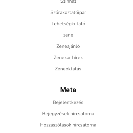
Színház
Szórakoztatóipar
Tehetségkutató
zene
Zeneajánló
Zenekar hírek
Zeneoktatás
Meta
Bejelentkezés
Bejegyzések hírcsatorna
Hozzászólások hírcsatorna