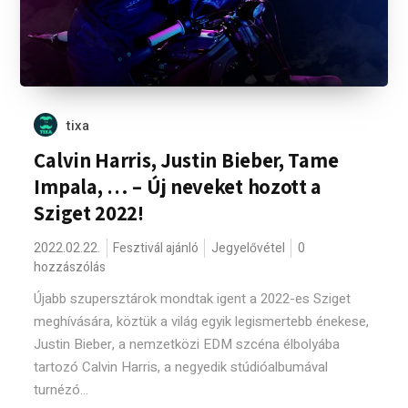
tixa
Calvin Harris, Justin Bieber, Tame
Impala, … – Új neveket hozott a
Sziget 2022!
2022.02.22.
Fesztivál ajánló
Jegyelővétel
0
hozzászólás
Újabb szupersztárok mondtak igent a 2022-es Sziget
meghívására, köztük a világ egyik legismertebb énekese,
Justin Bieber, a nemzetközi EDM szcéna élbolyába
tartozó Calvin Harris, a negyedik stúdióalbumával
turnézó...