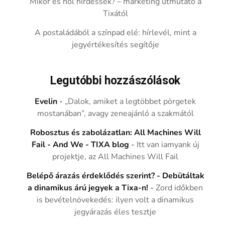
Mikor és hol hirdessek? – marketing útmutató a
Tixától
A postaládából a színpad elé: hírlevél, mint a
jegyértékesítés segítője
Legutóbbi hozzászólások
Evelin
-
„Dalok, amiket a legtöbbet pörgetek
mostanában”, avagy zeneajánló a szakmától
Robosztus és zabolázatlan: All Machines Will
Fail - And We - TIXA blog
-
Itt van iamyank új
projektje, az All Machines Will Fail
Belépő árazás érdeklődés szerint? - Debütáltak
a dinamikus árú jegyek a Tixa-n!
-
Zord időkben
is bevételnövekedés: ilyen volt a dinamikus
jegyárazás éles tesztje