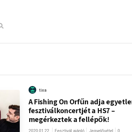
tixa
A Fishing On Orfűn adja egyetl
fesztiválkoncertjét a HS7 –
megérkeztek a fellépők!
2020.01.22.
Fesztivál ajánló
Jegyelővétel
0