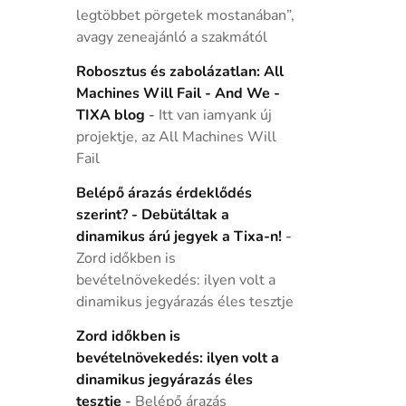
legtöbbet pörgetek mostanában”,
avagy zeneajánló a szakmától
Robosztus és zabolázatlan: All
Machines Will Fail - And We -
TIXA blog
-
Itt van iamyank új
projektje, az All Machines Will
Fail
Belépő árazás érdeklődés
szerint? - Debütáltak a
dinamikus árú jegyek a Tixa-n!
-
Zord időkben is
bevételnövekedés: ilyen volt a
dinamikus jegyárazás éles tesztje
Zord időkben is
bevételnövekedés: ilyen volt a
dinamikus jegyárazás éles
tesztje
-
Belépő árazás