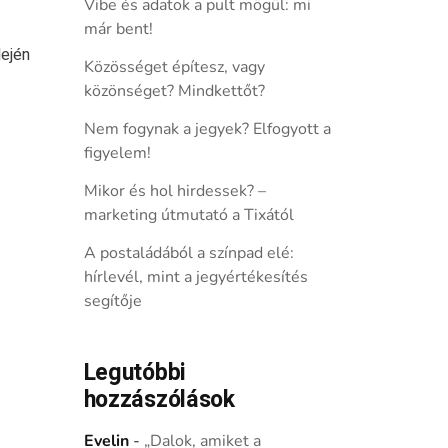
Vibe és adatok a pult mögül: mi
már bent!
lején
Közösséget építesz, vagy
közönséget? Mindkettőt?
Nem fogynak a jegyek? Elfogyott a
figyelem!
Mikor és hol hirdessek? –
marketing útmutató a Tixától
A postaládából a színpad elé:
hírlevél, mint a jegyértékesítés
segítője
Legutóbbi
hozzászólások
Evelin
-
„Dalok, amiket a