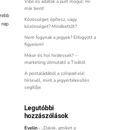
Vibe és adatok a pult mögül: mi
már bent!
szebb
Közösséget építesz, vagy
m nap
közönséget? Mindkettőt?
Nem fogynak a jegyek? Elfogyott a
figyelem!
Mikor és hol hirdessek? –
marketing útmutató a Tixától
A postaládából a színpad elé:
hírlevél, mint a jegyértékesítés
segítője
Legutóbbi
hozzászólások
Evelin
-
„Dalok, amiket a