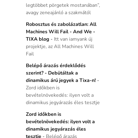
legtöbbet pörgetek mostanában”,
avagy zeneajánló a szakmától
Robosztus és zabolázatlan: All
Machines Will Fail - And We -
TIXA blog
-
Itt van iamyank új
projektje, az All Machines Will
Fail
Belépő árazás érdeklődés
szerint? - Debütáltak a
dinamikus árú jegyek a Tixa-n!
-
Zord időkben is
bevételnövekedés: ilyen volt a
dinamikus jegyárazás éles tesztje
Zord időkben is
bevételnövekedés: ilyen volt a
dinamikus jegyárazás éles
tesztje
-
Belépő árazás