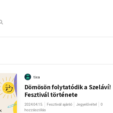
tixa
Dömösön folytatódik a Szeláví!
Fesztivál története
2024.04.15.
Fesztivál ajánló
Jegyelővétel
0
hozzászólás