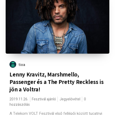
tixa
Lenny Kravitz, Marshmello,
Passenger és a The Pretty Reckless is
jön a Voltra!
2019.11.26.
Fesztivál ajánló
Jegyelővétel
0
hozzászólás
A Telekom VOLT Fesztivál első fellépői között tucatnyi