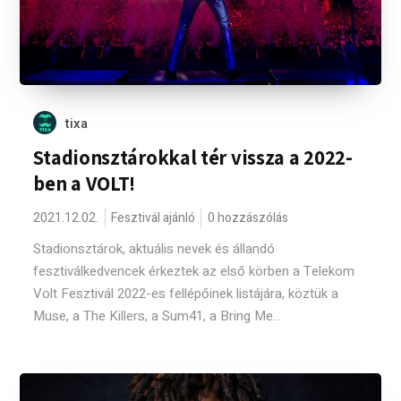
tixa
Stadionsztárokkal tér vissza a 2022-
ben a VOLT!
2021.12.02.
Fesztivál ajánló
0 hozzászólás
Stadionsztárok, aktuális nevek és állandó
fesztiválkedvencek érkeztek az első körben a Telekom
Volt Fesztivál 2022-es fellépőinek listájára, köztük a
Muse, a The Killers, a Sum41, a Bring Me...