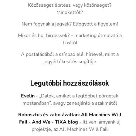
Közösséget építesz, vagy közönséget?
Mindkettőt?
Nem fogynak a jegyek? Elfogyott a figyelem!
Mikor és hol hirdessek? – marketing útmutató a
Tixától
A postaládából a színpad elé: hírlevél, mint a
jegyértékesítés segítője
Legutóbbi hozzászólások
Evelin
-
„Dalok, amiket a legtöbbet pörgetek
mostanában”, avagy zeneajánló a szakmától
Robosztus és zabolázatlan: All Machines Will
Fail - And We - TIXA blog
-
Itt van iamyank új
projektje, az All Machines Will Fail