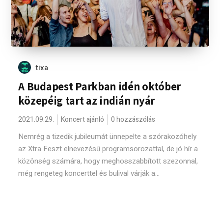
tixa
A Budapest Parkban idén október
közepéig tart az indián nyár
2021.09.29.
Koncert ajánló
0 hozzászólás
Nemrég a tizedik jubileumát ünnepelte a szórakozóhely
az Xtra Feszt elnevezésű programsorozattal, de jó hír a
közönség számára, hogy meghosszabbított szezonnal,
még rengeteg koncerttel és bulival várják a...