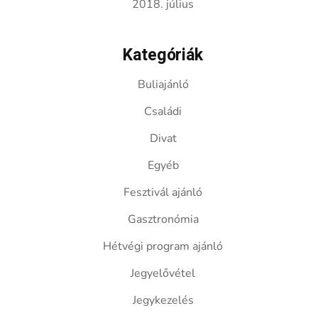
2018. július
Kategóriák
Buliajánló
Családi
Divat
Egyéb
Fesztivál ajánló
Gasztronómia
Hétvégi program ajánló
Jegyelővétel
Jegykezelés