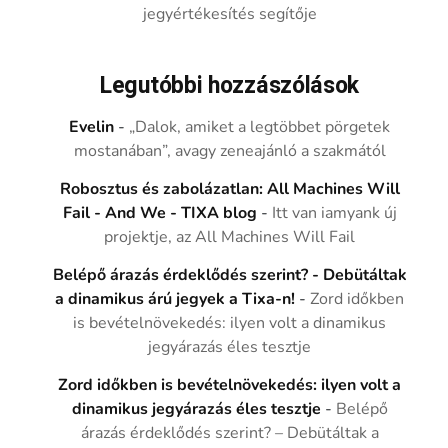
jegyértékesítés segítője
Legutóbbi hozzászólások
Evelin
-
„Dalok, amiket a legtöbbet pörgetek
mostanában”, avagy zeneajánló a szakmától
Robosztus és zabolázatlan: All Machines Will
Fail - And We - TIXA blog
-
Itt van iamyank új
projektje, az All Machines Will Fail
Belépő árazás érdeklődés szerint? - Debütáltak
a dinamikus árú jegyek a Tixa-n!
-
Zord időkben
is bevételnövekedés: ilyen volt a dinamikus
jegyárazás éles tesztje
Zord időkben is bevételnövekedés: ilyen volt a
dinamikus jegyárazás éles tesztje
-
Belépő
árazás érdeklődés szerint? – Debütáltak a