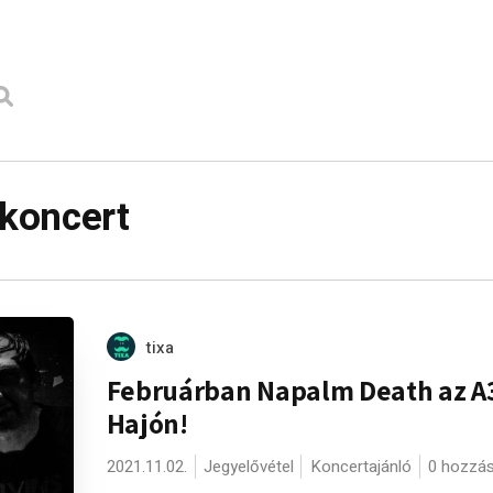
koncert
tixa
Februárban Napalm Death az A
Hajón!
2021.11.02.
Jegyelővétel
Koncertajánló
0 hozzá