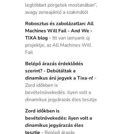
legtöbbet pörgetek mostanában”,
avagy zeneajánló a szakmától
Robosztus és zabolázatlan: All
Machines Will Fail - And We -
TIXA blog
-
Itt van iamyank új
projektje, az All Machines Will
Fail
Belépő árazás érdeklődés
szerint? - Debütáltak a
dinamikus árú jegyek a Tixa-n!
-
Zord időkben is
bevételnövekedés: ilyen volt a
dinamikus jegyárazás éles tesztje
Zord időkben is
bevételnövekedés: ilyen volt a
dinamikus jegyárazás éles
tesztje
-
Belépő árazás