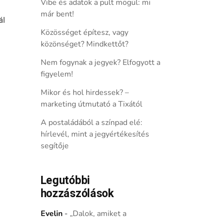
Vibe és adatok a pult mögül: mi
már bent!
ál
Közösséget építesz, vagy
közönséget? Mindkettőt?
Nem fogynak a jegyek? Elfogyott a
figyelem!
Mikor és hol hirdessek? –
marketing útmutató a Tixától
A postaládából a színpad elé:
hírlevél, mint a jegyértékesítés
segítője
Legutóbbi
hozzászólások
Evelin
-
„Dalok, amiket a