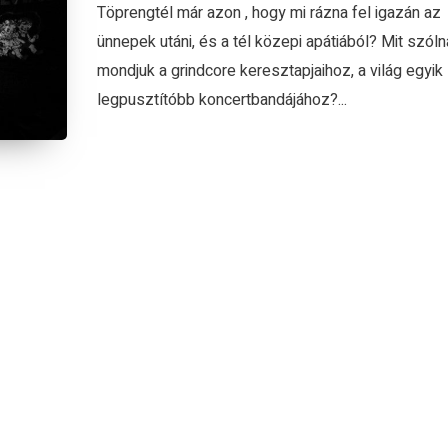
Töprengtél már azon , hogy mi rázna fel igazán az
ünnepek utáni, és a tél közepi apátiából? Mit szóln
mondjuk a grindcore keresztapjaihoz, a világ egyik
legpusztítóbb koncertbandájához?...