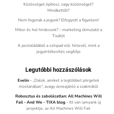
Közösséget építesz, vagy közönséget?
Mindkettőt?
Nem fogynak a jegyek? Elfogyott a figyelem!
Mikor és hol hirdessek? – marketing útmutató a
Tixától
A postaládából a színpad elé: hírlevél, mint a
jegyértékesítés segítője
Legutóbbi hozzászólások
Evelin
-
„Dalok, amiket a legtöbbet pörgetek
mostanában”, avagy zeneajánló a szakmától
Robosztus és zabolázatlan: All Machines Will
Fail - And We - TIXA blog
-
Itt van iamyank új
projektje, az All Machines Will Fail