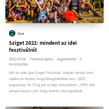
tixa
Sziget 2022: mindent az idei
fesztiválról
2022.05.06.
Fesztivál ajánló
Jegyelővétel
0
hozzászólás
Két év után újra Sziget Fesztivál. Jobban vártuk, mint
valaha és biztos, hogy kihagyhatatlan lesz. 2022.
augusztus 10-15-ig jön a nagy visszatérés. „1993-óta
annyira biztos volt, hogy évente összegyűlünk...