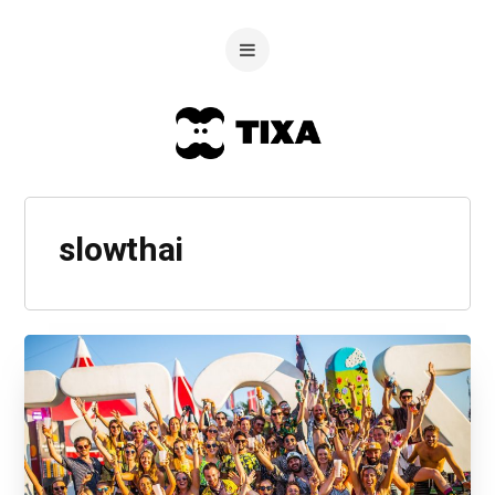
slowthai