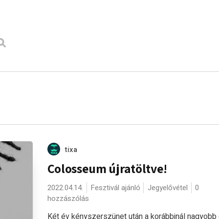
tixa
Colosseum újratöltve!
2022.04.14.
Fesztivál ajánló
Jegyelővétel
0
hozzászólás
Két év kényszerszünet után a korábbinál nagyobb