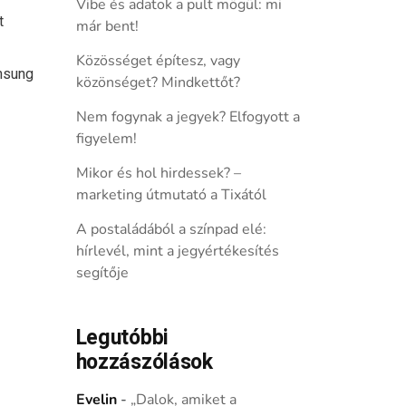
Vibe és adatok a pult mögül: mi
t
már bent!
Közösséget építesz, vagy
msung
közönséget? Mindkettőt?
Nem fogynak a jegyek? Elfogyott a
figyelem!
Mikor és hol hirdessek? –
marketing útmutató a Tixától
A postaládából a színpad elé:
hírlevél, mint a jegyértékesítés
segítője
Legutóbbi
hozzászólások
Evelin
-
„Dalok, amiket a