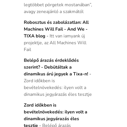
legtöbbet pörgetek mostanában”,
avagy zeneajánló a szakmától
Robosztus és zabolázatlan: All
Machines Will Fail - And We -
TIXA blog
-
Itt van iamyank új
projektje, az All Machines Will
Fail
Belépő árazás érdeklődés
szerint? - Debütáltak a
dinamikus árú jegyek a Tixa-n!
-
Zord időkben is
bevételnövekedés: ilyen volt a
dinamikus jegyárazás éles tesztje
Zord időkben is
bevételnövekedés: ilyen volt a
dinamikus jegyárazás éles
tesztje
-
Belépő árazás