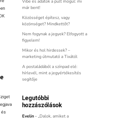
ére
Vibe és adatok a pult mögül: mi
már bent!
ben
GOK
Közösséget építesz, vagy
közönséget? Mindkettőt?
Nem fogynak a jegyek? Elfogyott a
figyelem!
Mikor és hol hirdessek? –
marketing útmutató a Tixától
A postaládából a színpad elé:
hírlevél, mint a jegyértékesítés
re
segítője
Sziget
Legutóbbi
hozzászólások
legjava
t és
Evelin
-
„Dalok, amiket a