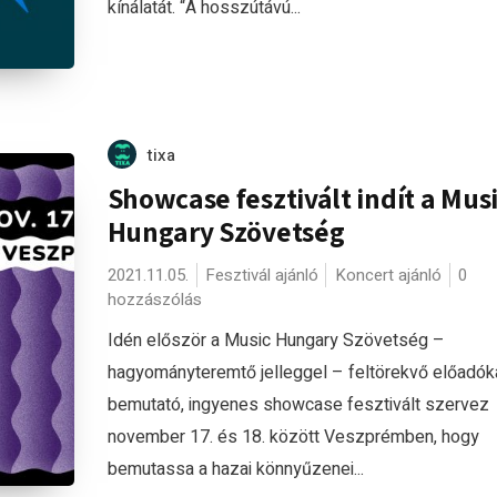
kínálatát. “A hosszútávú...
tixa
Showcase fesztivált indít a Mus
Hungary Szövetség
2021.11.05.
Fesztivál ajánló
Koncert ajánló
0
hozzászólás
Idén először a Music Hungary Szövetség –
hagyományteremtő jelleggel – feltörekvő előadók
bemutató, ingyenes showcase fesztivált szervez
november 17. és 18. között Veszprémben, hogy
bemutassa a hazai könnyűzenei...