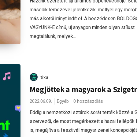
Hazánk szeretett, újhullámos popénekesnője, Sol
második lemezével jelentkezik, mellyel egy merő
más alkotói irányt indít el. A beszédesen BOLDO
VAGYUNK-E című, új anyagon minden olyan stílust
megtalálunk, melyek...
tixa
Megjöttek a magyarok a Sziget
2022.06.09.
Egyéb
0 hozzászólás
Eddig a nemzetközi sztárok sorát tették közzé a 
szervezői, de most megérkezett a hazai fellépők 
is, megújítva a fesztivál magyar zenei koncepciójá