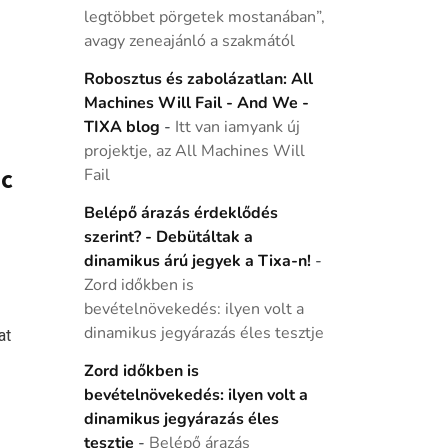
legtöbbet pörgetek mostanában”,
avagy zeneajánló a szakmától
Robosztus és zabolázatlan: All
Machines Will Fail - And We -
TIXA blog
-
Itt van iamyank új
projektje, az All Machines Will
ic
Fail
Belépő árazás érdeklődés
szerint? - Debütáltak a
dinamikus árú jegyek a Tixa-n!
-
Zord időkben is
bevételnövekedés: ilyen volt a
dinamikus jegyárazás éles tesztje
at
Zord időkben is
bevételnövekedés: ilyen volt a
dinamikus jegyárazás éles
tesztje
-
Belépő árazás