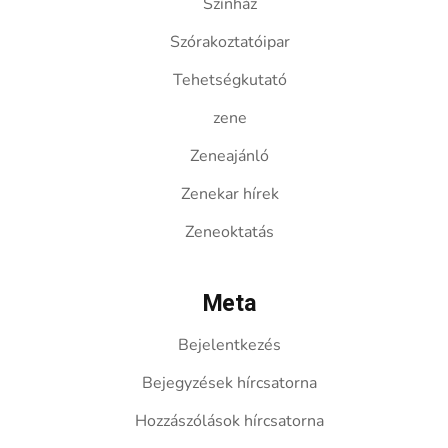
Színház
Szórakoztatóipar
Tehetségkutató
zene
Zeneajánló
Zenekar hírek
Zeneoktatás
Meta
Bejelentkezés
Bejegyzések hírcsatorna
Hozzászólások hírcsatorna