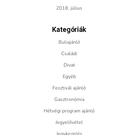
2018. július
Kategóriák
Buliajánló
Családi
Divat
Egyéb
Fesztivál ajánló
Gasztronómia
Hétvégi program ajánló
Jegyelővétel
Jegykezelés