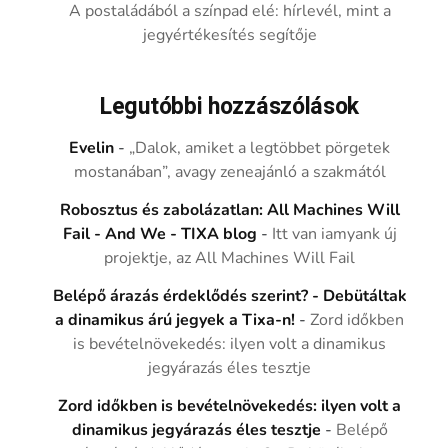
A postaládából a színpad elé: hírlevél, mint a
jegyértékesítés segítője
Legutóbbi hozzászólások
Evelin
-
„Dalok, amiket a legtöbbet pörgetek
mostanában”, avagy zeneajánló a szakmától
Robosztus és zabolázatlan: All Machines Will
Fail - And We - TIXA blog
-
Itt van iamyank új
projektje, az All Machines Will Fail
Belépő árazás érdeklődés szerint? - Debütáltak
a dinamikus árú jegyek a Tixa-n!
-
Zord időkben
is bevételnövekedés: ilyen volt a dinamikus
jegyárazás éles tesztje
Zord időkben is bevételnövekedés: ilyen volt a
dinamikus jegyárazás éles tesztje
-
Belépő