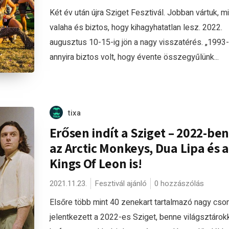
Két év után újra Sziget Fesztivál. Jobban vártuk, mi
valaha és biztos, hogy kihagyhatatlan lesz. 2022.
augusztus 10-15-ig jön a nagy visszatérés. „1993-
annyira biztos volt, hogy évente összegyűlünk...
tixa
Erősen indít a Sziget – 2022-ben
az Arctic Monkeys, Dua Lipa és a
Kings Of Leon is!
2021.11.23.
Fesztivál ajánló
0 hozzászólás
Elsőre több mint 40 zenekart tartalmazó nagy cs
jelentkezett a 2022-es Sziget, benne világsztárokk