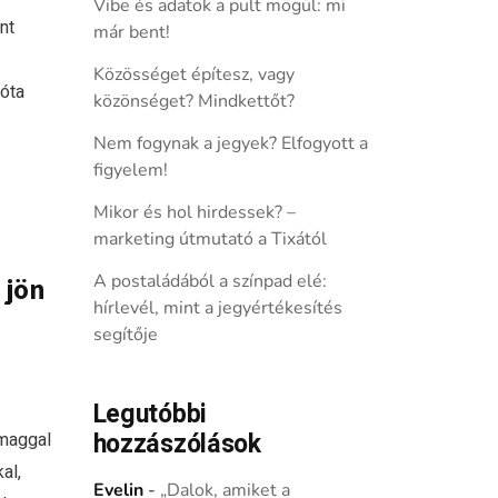
Vibe és adatok a pult mögül: mi
nt
már bent!
Közösséget építesz, vagy
óta
közönséget? Mindkettőt?
Nem fogynak a jegyek? Elfogyott a
figyelem!
Mikor és hol hirdessek? –
marketing útmutató a Tixától
A postaládából a színpad elé:
 jön
hírlevél, mint a jegyértékesítés
segítője
Legutóbbi
hozzászólások
omaggal
al,
Evelin
-
„Dalok, amiket a