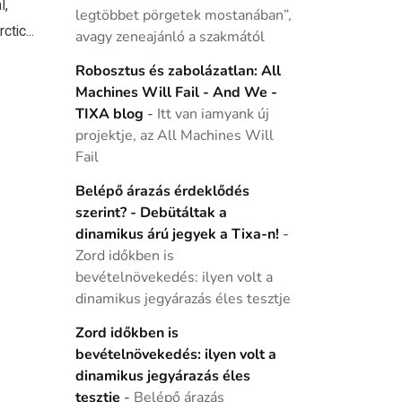
l,
legtöbbet pörgetek mostanában”,
tic...
avagy zeneajánló a szakmától
Robosztus és zabolázatlan: All
Machines Will Fail - And We -
TIXA blog
-
Itt van iamyank új
projektje, az All Machines Will
Fail
Belépő árazás érdeklődés
szerint? - Debütáltak a
dinamikus árú jegyek a Tixa-n!
-
Zord időkben is
bevételnövekedés: ilyen volt a
dinamikus jegyárazás éles tesztje
Zord időkben is
bevételnövekedés: ilyen volt a
dinamikus jegyárazás éles
tesztje
-
Belépő árazás