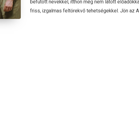
befutott nevekkel, itthon még nem látott előadókka
friss, izgalmas feltörekvő tehetségekkel. Jön az Arc