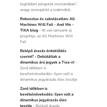
legtöbbet pörgetek mostanában”,
avagy zeneajánló a szakmától
Robosztus és zabolázatlan: All
Machines Will Fail - And We -
TIXA blog
-
Itt van iamyank új
projektje, az All Machines Will
Fail
Belépő árazás érdeklődés
szerint? - Debütáltak a
dinamikus árú jegyek a Tixa-n!
-
Zord időkben is
bevételnövekedés: ilyen volt a
dinamikus jegyárazás éles tesztje
Zord időkben is
bevételnövekedés: ilyen volt a
dinamikus jegyárazás éles
tesztje
-
Belépő árazás