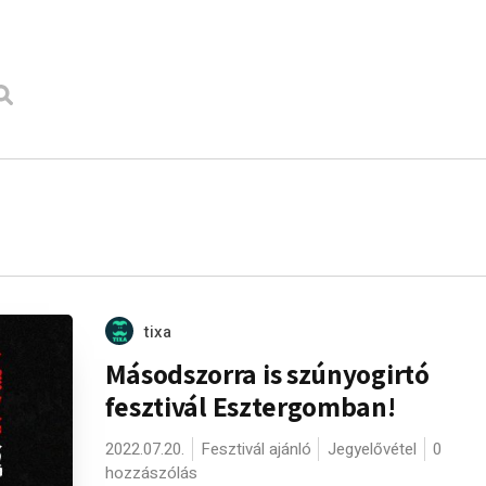
tixa
Másodszorra is szúnyogirtó
fesztivál Esztergomban!
2022.07.20.
Fesztivál ajánló
Jegyelővétel
0
hozzászólás