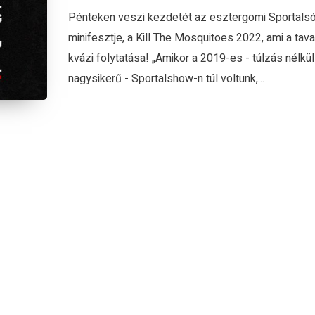
Pénteken veszi kezdetét az esztergomi Sportals
minifesztje, a Kill The Mosquitoes 2022, ami a taval
kvázi folytatása! „Amikor a 2019-es - túlzás nélkül
nagysikerű - Sportalshow-n túl voltunk,...