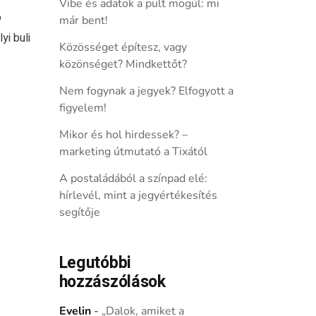
Vibe és adatok a pult mögül: mi
ó
már bent!
yi buli
Közösséget építesz, vagy
közönséget? Mindkettőt?
Nem fogynak a jegyek? Elfogyott a
figyelem!
Mikor és hol hirdessek? –
marketing útmutató a Tixától
A postaládából a színpad elé:
hírlevél, mint a jegyértékesítés
segítője
Legutóbbi
hozzászólások
Evelin
-
„Dalok, amiket a