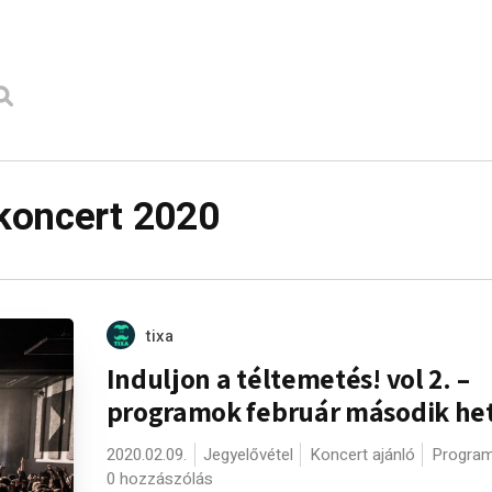
koncert 2020
tixa
Induljon a téltemetés! vol 2. –
programok február második he
2020.02.09.
Jegyelővétel
Koncert ajánló
Program
0 hozzászólás