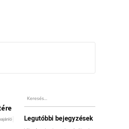
Keresés:
tére
Legutóbbi bejegyzések
ajánló