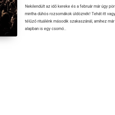
Nekilendült az idő kereke és a február már úgy pö
mintha dühös rozsomákok üldöznék! Tehát itt vag
télűző rituálénk második szakaszánál, amihez már
alapban is egy csomó...