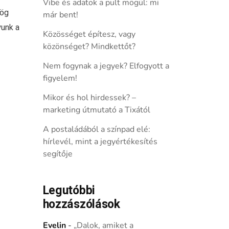
Vibe és adatok a pult mögül: mi
rög
már bent!
yunk a
Közösséget építesz, vagy
közönséget? Mindkettőt?
Nem fogynak a jegyek? Elfogyott a
figyelem!
Mikor és hol hirdessek? –
marketing útmutató a Tixától
A postaládából a színpad elé:
hírlevél, mint a jegyértékesítés
segítője
Legutóbbi
hozzászólások
Evelin
-
„Dalok, amiket a