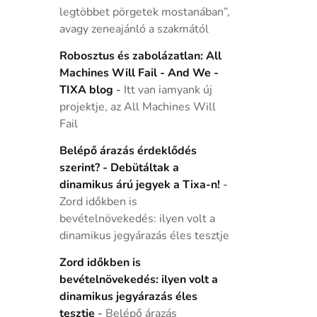
legtöbbet pörgetek mostanában”,
avagy zeneajánló a szakmától
Robosztus és zabolázatlan: All
Machines Will Fail - And We -
TIXA blog
-
Itt van iamyank új
projektje, az All Machines Will
Fail
Belépő árazás érdeklődés
szerint? - Debütáltak a
dinamikus árú jegyek a Tixa-n!
-
Zord időkben is
bevételnövekedés: ilyen volt a
dinamikus jegyárazás éles tesztje
Zord időkben is
bevételnövekedés: ilyen volt a
dinamikus jegyárazás éles
tesztje
-
Belépő árazás