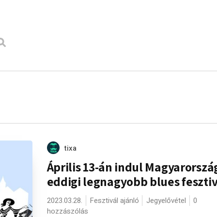
tixa
Április 13-án indul Magyarorszá
eddigi legnagyobb blues fesztiv
2023.03.28.
Fesztivál ajánló
Jegyelővétel
0
hozzászólás