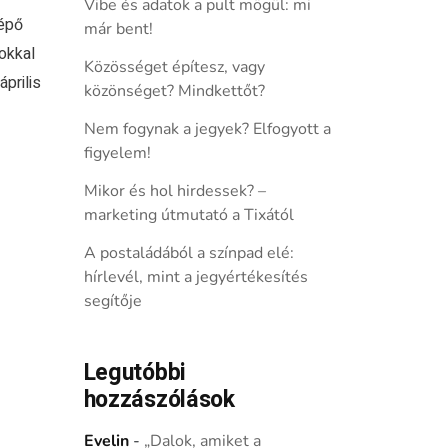
Vibe és adatok a pult mögül: mi
lépő
már bent!
pokkal
Közösséget építesz, vagy
prilis
közönséget? Mindkettőt?
Nem fogynak a jegyek? Elfogyott a
figyelem!
Mikor és hol hirdessek? –
marketing útmutató a Tixától
A postaládából a színpad elé:
hírlevél, mint a jegyértékesítés
segítője
Legutóbbi
hozzászólások
Evelin
-
„Dalok, amiket a