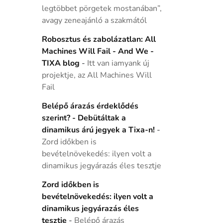
legtöbbet pörgetek mostanában”,
avagy zeneajánló a szakmától
Robosztus és zabolázatlan: All
Machines Will Fail - And We -
TIXA blog
-
Itt van iamyank új
projektje, az All Machines Will
Fail
Belépő árazás érdeklődés
szerint? - Debütáltak a
dinamikus árú jegyek a Tixa-n!
-
Zord időkben is
bevételnövekedés: ilyen volt a
dinamikus jegyárazás éles tesztje
Zord időkben is
bevételnövekedés: ilyen volt a
dinamikus jegyárazás éles
tesztje
-
Belépő árazás