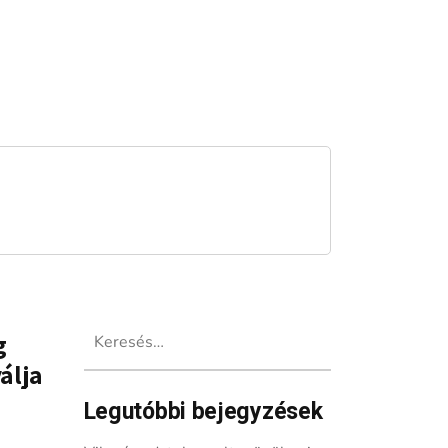
Keresés:
g
álja
Legutóbbi bejegyzések