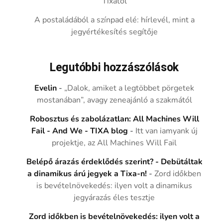
Tixától
A postaládából a színpad elé: hírlevél, mint a
jegyértékesítés segítője
Legutóbbi hozzászólások
Evelin
-
„Dalok, amiket a legtöbbet pörgetek
mostanában”, avagy zeneajánló a szakmától
Robosztus és zabolázatlan: All Machines Will
Fail - And We - TIXA blog
-
Itt van iamyank új
projektje, az All Machines Will Fail
Belépő árazás érdeklődés szerint? - Debütáltak
a dinamikus árú jegyek a Tixa-n!
-
Zord időkben
is bevételnövekedés: ilyen volt a dinamikus
jegyárazás éles tesztje
Zord időkben is bevételnövekedés: ilyen volt a