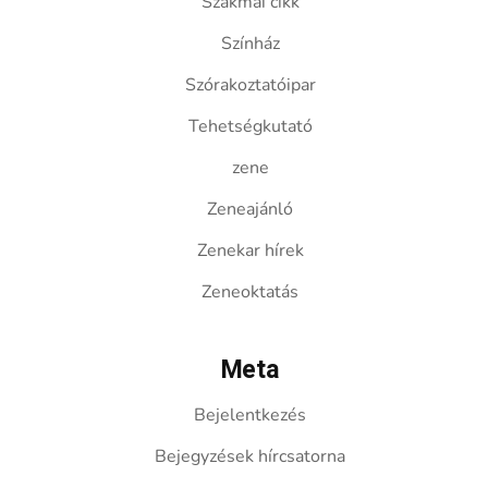
Szakmai cikk
Színház
Szórakoztatóipar
Tehetségkutató
zene
Zeneajánló
Zenekar hírek
Zeneoktatás
Meta
Bejelentkezés
Bejegyzések hírcsatorna