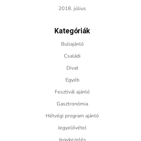
2018. július
Kategóriák
Buliajánló
Családi
Divat
Egyéb
Fesztivál ajánló
Gasztronómia
Hétvégi program ajánló
Jegyelővétel
Jegykezelés