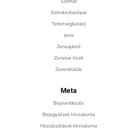
Színház
Szórakoztatóipar
Tehetségkutató
zene
Zeneajánló
Zenekar hírek
Zeneoktatás
Meta
Bejelentkezés
Bejegyzések hírcsatorna
Hozzászólások hírcsatorna