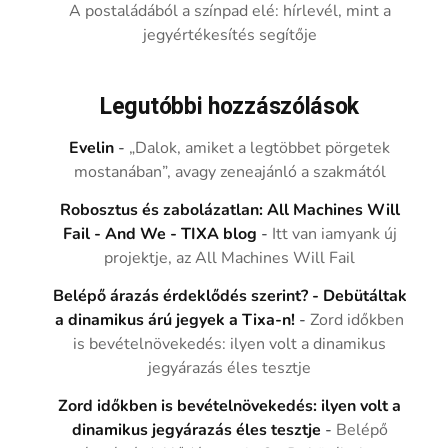
A postaládából a színpad elé: hírlevél, mint a
jegyértékesítés segítője
Legutóbbi hozzászólások
Evelin
-
„Dalok, amiket a legtöbbet pörgetek
mostanában”, avagy zeneajánló a szakmától
Robosztus és zabolázatlan: All Machines Will
Fail - And We - TIXA blog
-
Itt van iamyank új
projektje, az All Machines Will Fail
Belépő árazás érdeklődés szerint? - Debütáltak
a dinamikus árú jegyek a Tixa-n!
-
Zord időkben
is bevételnövekedés: ilyen volt a dinamikus
jegyárazás éles tesztje
Zord időkben is bevételnövekedés: ilyen volt a
dinamikus jegyárazás éles tesztje
-
Belépő