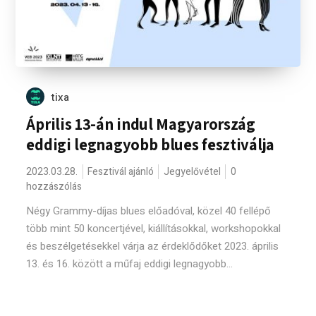
tixa
Április 13-án indul Magyarország
eddigi legnagyobb blues fesztiválja
2023.03.28.
Fesztivál ajánló
Jegyelővétel
0
hozzászólás
Négy Grammy-díjas blues előadóval, közel 40 fellépő
több mint 50 koncertjével, kiállításokkal, workshopokkal
és beszélgetésekkel várja az érdeklődőket 2023. április
13. és 16. között a műfaj eddigi legnagyobb...