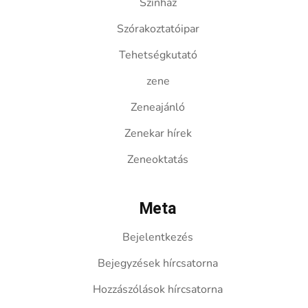
Színház
Szórakoztatóipar
Tehetségkutató
zene
Zeneajánló
Zenekar hírek
Zeneoktatás
Meta
Bejelentkezés
Bejegyzések hírcsatorna
Hozzászólások hírcsatorna