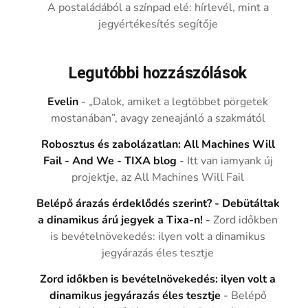
A postaládából a színpad elé: hírlevél, mint a
jegyértékesítés segítője
Legutóbbi hozzászólások
Evelin
-
„Dalok, amiket a legtöbbet pörgetek
mostanában”, avagy zeneajánló a szakmától
Robosztus és zabolázatlan: All Machines Will
Fail - And We - TIXA blog
-
Itt van iamyank új
projektje, az All Machines Will Fail
Belépő árazás érdeklődés szerint? - Debütáltak
a dinamikus árú jegyek a Tixa-n!
-
Zord időkben
is bevételnövekedés: ilyen volt a dinamikus
jegyárazás éles tesztje
Zord időkben is bevételnövekedés: ilyen volt a
dinamikus jegyárazás éles tesztje
-
Belépő