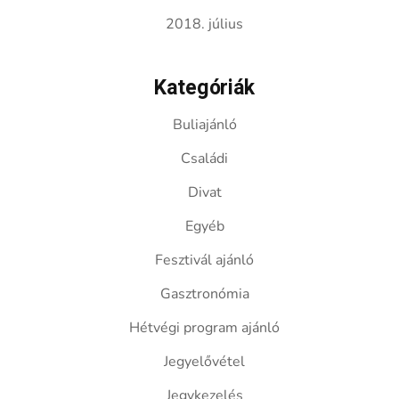
2018. július
Kategóriák
Buliajánló
Családi
Divat
Egyéb
Fesztivál ajánló
Gasztronómia
Hétvégi program ajánló
Jegyelővétel
Jegykezelés