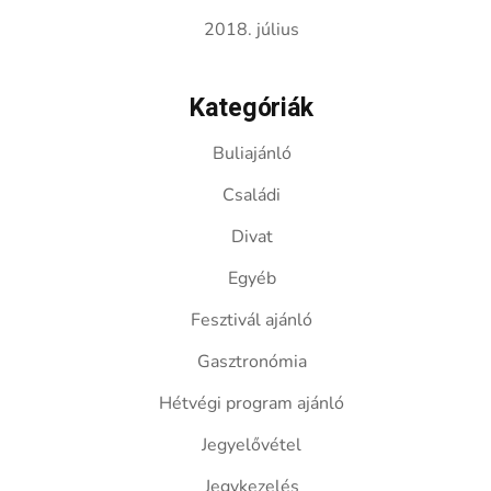
2018. július
Kategóriák
Buliajánló
Családi
Divat
Egyéb
Fesztivál ajánló
Gasztronómia
Hétvégi program ajánló
Jegyelővétel
Jegykezelés