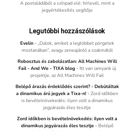
A postaládából a színpad elé: hírlevél, mint a
jegyértékesítés segítője
Legutóbbi hozzászólások
Evelin
-
„Dalok, amiket a legtöbbet pörgetek
mostanában”, avagy zeneajánló a szakmától
Robosztus és zabolázatlan: All Machines Will
Fail - And We - TIXA blog
-
Itt van iamyank új
projektje, az All Machines Will Fail
Belépő árazás érdeklődés szerint? - Debütáltak
a dinamikus árú jegyek a Tixa-n!
-
Zord időkben
is bevételnövekedés: ilyen volt a dinamikus
jegyárazás éles tesztje
Zord időkben is bevételnövekedés: ilyen volt a
dinamikus jegyárazás éles tesztje
-
Belépő