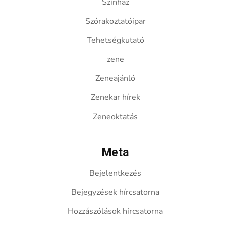
Színház
Szórakoztatóipar
Tehetségkutató
zene
Zeneajánló
Zenekar hírek
Zeneoktatás
Meta
Bejelentkezés
Bejegyzések hírcsatorna
Hozzászólások hírcsatorna