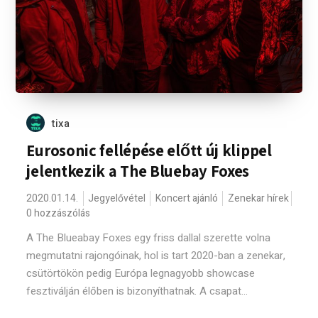
tixa
Eurosonic fellépése előtt új klippel
jelentkezik a The Bluebay Foxes
2020.01.14.
Jegyelővétel
Koncert ajánló
Zenekar hírek
0 hozzászólás
A The Blueabay Foxes egy friss dallal szerette volna
megmutatni rajongóinak, hol is tart 2020-ban a zenekar,
csütörtökön pedig Európa legnagyobb showcase
fesztiválján élőben is bizonyíthatnak. A csapat...