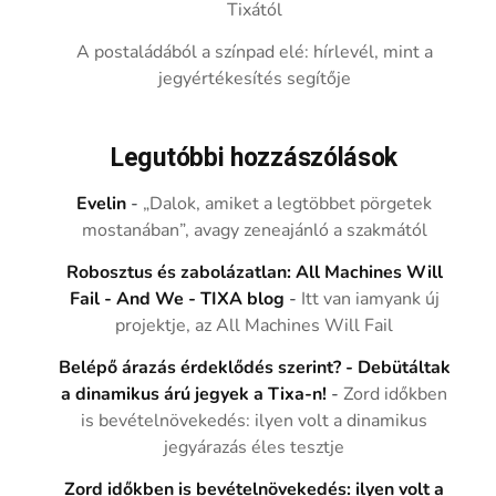
Tixától
A postaládából a színpad elé: hírlevél, mint a
jegyértékesítés segítője
Legutóbbi hozzászólások
Evelin
-
„Dalok, amiket a legtöbbet pörgetek
mostanában”, avagy zeneajánló a szakmától
Robosztus és zabolázatlan: All Machines Will
Fail - And We - TIXA blog
-
Itt van iamyank új
projektje, az All Machines Will Fail
Belépő árazás érdeklődés szerint? - Debütáltak
a dinamikus árú jegyek a Tixa-n!
-
Zord időkben
is bevételnövekedés: ilyen volt a dinamikus
jegyárazás éles tesztje
Zord időkben is bevételnövekedés: ilyen volt a