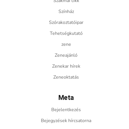
Szakmai cikk
Színház
Szórakoztatóipar
Tehetségkutató
zene
Zeneajánló
Zenekar hírek
Zeneoktatás
Meta
Bejelentkezés
Bejegyzések hírcsatorna